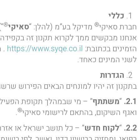
כללי
®
®
חברת סאיקי
מדיקל בע”מ (להלן: “
סאיקי
“)
אנחנו מבקשים ממך לקרוא תקנון זה בקפידה.
הזמינים בכתובת:
https://www.syqe.co.il
. מ
לשני המינים כאחד.
הגדרות
בתקנון זה יהיו למונחים הבאים הפירוש שרשו
2.1.
“
משתתף
” – מי שבמהלך תקופת הפעילו
®
ואגף השיקום, בהתאם לרישומי סאיקי
.
2.2.
“
לקוח חדש
רפואי, ומחזיק ברישיון כדין, ואשר, לפי רישומי