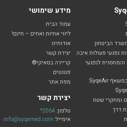
מידע שימושי
עמוד הבית
ליווי אחיות ואחים – חינם!
אודותינו
יצירת קשר
המחסנית לנפגעי
קריירה בסאיקי®
פטנטים
 SyqeAir
מפת אתר
יצירת קשר
ם ומחקרי שטח
ת דרך
טלפון:
2064*
ת
אימייל:
info@syqemed.com