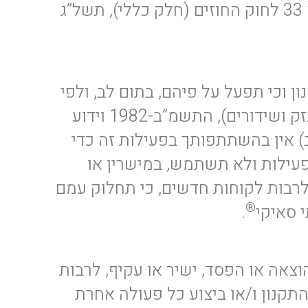
הפעילות תהא סופית, מוחלטת ובלתי ניתנת לערעור, ולא תהא נושא לדיון משפטי, לפי סעיף 33 לחוק החוזים (חלק כללי), תשל”ג
 וכי תפעל על פיהם, בתום לב, ולפי
כל הוראות החוק הרלוונטיות, לרבות חוק הגנת הפרטיות, התשמ”א-1981 וחוק התקשורת (בזק ושידורים), התשמ”ב-1982 וידוע
) אין בהשתתפותך בפעילות זה כדי
עילות ולא תשתמש, במישרין או
 לרבות לקוחות חדשים, כי תחלוק עמם
®
 סאיקי
.
הוצאה או הפסד, ישיר או עקיף, לרבות
קנון ו/או ביצוע כל פעולה אחרת