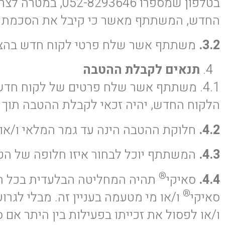
בטלפון שמספרו 052-8293646, במטרה לצרף את הלקוח החדש לטיפול באמצעות מוצרי סאיקי
החדש, המשתתף מאשר כי קיבל את הסכמת ה
3.2.
משתתף אשר שלח פרטי לקוח חדש בהצלח
תנאים לקבלת ההטבה
4.1. משתתף אשר שלח פרטים של לקוח חדש, והלקוח החדש כאמור נרשם לשירותי סאיקי
הלקוח החדש, יהיה זכאי לקבלת ההטבה תוך 20 ימי עסקים מרכישת המשאף ע”י הלקוח החדש.
4.2.
חלוקת ההטבה הינה עד גמר המלאי ו/או תום 
4.3.
המשתתף יוכל לבחור איזו חלופה של הטב
®
4.4.
סאיקי
תהיה המחליטה הבלעדית בכל הק
®
סאיקי
ו/או מי מטעמה בעניין זה. מבלי לגרו
ו/או לפסול את זכייתו בפעילות בין היתר אם