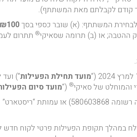
 קודם לקבלתם מאת המשתתף).
לבחירת המשתתף: (א) שובר כספי בסך
₪100
®
מועד תחילת הפעילות
®
י והמוחלט של סאיקי
(“
מועד סיום הפעילות
תה רשומה 580658813).
ח במהלך תקופת הפעילות פרטי לקוח חדש ל