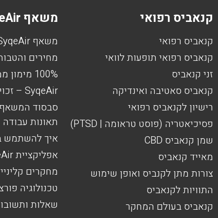
קנאביס רפואי
משאף SyqeAir
קנאביס רפואי
משאף SyqeAir
קנאביס רפואי תופעות לוואי
מחירים והטבות
זני קנאביס
100% מימון ממשרד הביטחון
קנאביס סאטיבה ואינדיקה
SyqeAir – זכויות נפגעי פעולות איבה
רישיון לקנאביס רפואי
סבסוד המשאף ו
תאונות עבודה
פסיכיאטריה (פוסט טראומה | PTSD)
איך להשתמש במשאף
שמן קנאביס CBD
אפליקציית SyqeAir
מאייד קנאביס
מחקרים קליניי
צורות מתן לקנביס ואופן שימוש
טכנולוגיה פורצ
התוויות לקנאביס
שאלות ותשובו
קנאביס בעולם המחקר