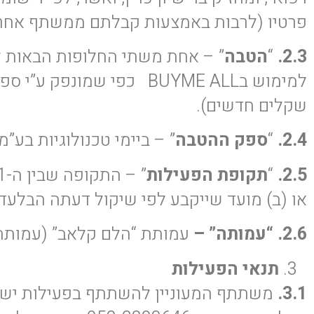
פרטיו (לרבות באמצעות קבלתם ממשתף אחר
2.3.
“
הטבה
” – אחת משתי החלופות הבאות 
למימוש בBUYME ALL כפי שמונפק ע”י ספק ההטבה; או (ב) תרומה שסאיקי
שקלים חדשים).
2.4.
“
ספק ההטבה
” – ביימי טכנולוגיות בע”מ.
2.5.
“
תקופת הפעילות
” – התקופה שבין ה-1 למרץ 2024 (“
או (ב) מועד שייקבע לפי שיקול דעתה הבלעד
2.6. “עמותה” –
עמותת “הלם קלאב” (עמותה רשומה 580603868) או עמותת “ריסטארט” (עמו
תנאי הפעילות
3.1.
משתתף המעוניין להשתתף בפעילות ישל