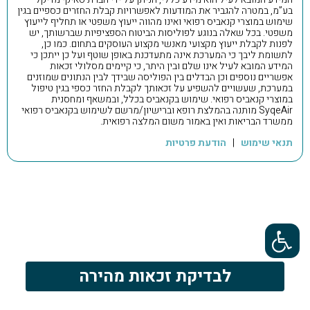
בע”מ, במטרה להגביר את המודעות לאפשרויות קבלת החזרים כספיים בגין
שימוש במוצרי קנאביס רפואי ואינו מהווה ייעוץ משפטי או תחליף לייעוץ
משפטי. בכל שאלה בנוגע לפוליסות הביטוח הספציפיות שברשותך, יש
לפנות לקבלת ייעוץ מקצועי מאנשי מקצוע העוסקים בתחום. כמו כן,
לתשומת ליבך כי המערכת אינה מתעדכנת באופן שוטף ועל כן ייתכן כי
המידע המובא לעיל אינו שלם ובין היתר, כי קיימים מסלולי זכאות
אפשריים נוספים וכן הבדלים בין הפוליסה שבידך לבין הנתונים שמוזנים
במערכת, שעשויים להשפיע על זכאותך לקבלת החזר כספי בגין טיפול
במוצרי קנאביס רפואי. שימוש בקנאביס בכלל, ובמשאף ומחסנית
SyqeAir מותנה בהמלצת רופא וברישיון/מרשם לשימוש בקנאביס רפואי
ממשרד הבריאות ואין באמור משום המלצה רפואית.
תנאי שימוש
|
הודעת פרטיות
פתח סרגל נגישות
לבדיקת זכאות מהירה