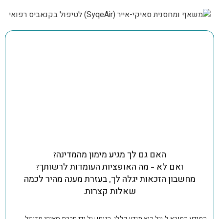
200 מיליון שקלים!
זה הסכום הכולל שהמדינה משלמת על
סבסוד הטיפול בקנביס רפואי,
לכ-20% מהטופלים ברישיון,
עם זכאות מוכֶּרֶת.
האם גם לך מגיע מימון מהמדינה?
ואם לא – מה האופציות העומדות לרשותך?
מחשבון הזכאות יגלה לך, בעזרת מענה מהיר לכמה
שאלות קצרות.
המידע המובא לעיל הוא מידע כללי, הניתן על ידי חברת סאיקי מדיקל