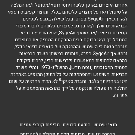
אחרים היוצרים באופן כלשהו יחסי רופא/מטופל ו/או המלצה
על טיפול ו/או על מוצרים כלשהם בכלל, ומוצרי קנאביס רפואי
ו/או משאף SyqeAir בפרט. בכל שאלה בנוגע לעניינים
הבריאותיים שלך ו/או בנוגע למוצרים כלשהם לרבות מוצרי
קנאביס רפואי ו/או משאף SyqeAir, אנא התייעץ ברופא
המטפל בך ו/או ברוקח בבית המרקחת המנפק את המוצרים.
מובהר בזאת כי השימוש וההחזקה של קנאביס רפואי בכלל,
ובמשאף SyqeAir בפרט, מותנים ברישיון משרד הבריאות
בהתאם להתוויות המאושרות ולדרישות הדין, לרבות פקודת
הסמים המסוכנים [נוסח חדש], התשל”ג-1973 ונהלי משרד
הבריאות. השימוש וההסתמכות על כל התוכן המופיע באתר זה
®
הינו באחריותך בלבד, וחברת סאיקי
לא תהיה אחראית על שום
החלטה או פעולה שננקטה על ידך כתוצאה מהסתמכות על
אתר זה.
תנאי שימוש
הודעת פרטיות
מדיניות קובצי עוגיות
הצהרת נגישות
מדיניות קליטת פסולת אלקטרונית