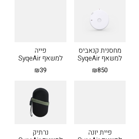
מחסנית קנאביס
פייה
למשאף SyqeAir
למשאף SyqeAir
₪
39
₪
850
פיית יונה
נרתיק