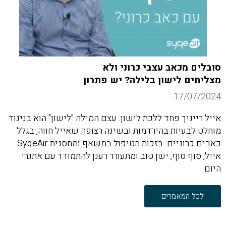
סובלים מכאב עצבי כרוני ולא
מצליחים לישון בלילה? יש פתרון
17/07/2024
אייל רייניך פחד ללכת לישון. עצם המילה "לישון" הוא בניגוד
מוחלט לבעיות בהירדמות ובשינה רצופה שאייל חווה, בגלל
כאבים כרוניים. בזכות הטיפול במשאף ומחסנית SyqeAir
אייל, סוף סוף, ישן טוב ומתעורר רענן להתמודד עם אתגרי
היום.
לכל המאמרים