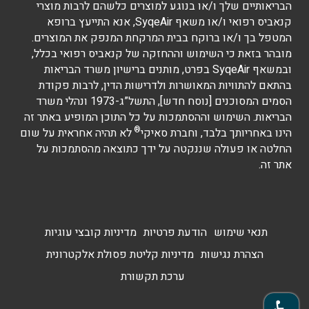
הבריאותיים שלך ו/או בנוגע למוצרים כלשהם לרבות מוצרי
קנאביס רפואי ו/או משאף SyqeAir, אנא התייעץ ברופא
המטפל בך ו/או ברוקח בבית המרקחת המנפק את המוצרים.
מובהר בזאת כי השימוש וההחזקה של קנאביס רפואי בכלל,
ובמשאף SyqeAir בפרט, מותנים ברישיון משרד הבריאות
בהתאם להתוויות המאושרות ולדרישות הדין, לרבות פקודת
הסמים המסוכנים [נוסח חדש], התשל”ג-1973 ונהלי משרד
הבריאות. השימוש וההסתמכות על כל התוכן המופיע באתר זה
®
הינו באחריותך בלבד, וחברת סאיקי
לא תהיה אחראית על שום
החלטה או פעולה שננקטה על ידך כתוצאה מהסתמכות על
אתר זה.
תנאי שימוש
הודעת פרטיות
מדיניות קובצי עוגיות
הצהרת נגישות
מדיניות קליטת פסולת אלקטרונית
ערכת תקשורת
פתח סרגל נגישות