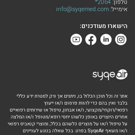
טלפון:
2064*
אימייל:
info@syqemed.com
הישארו מעודכנים:
אתר זה וכל תוכן הכלול בו, ניתנים אך ורק למטרת ידע כללי
בלבד ואין בהם כדי להוות פרסום ו/או ייעוץ
רפואי/רוקחי/מקצועי, ו/או אבחון, טיפול או שירותים רפואיים
אחרים היוצרים באופן כלשהו יחסי רופא/מטופל ו/או המלצה
על טיפול ו/או על מוצרים כלשהם בכלל, ומוצרי קנאביס רפואי
ו/או משאף SyqeAir בפרט. בכל שאלה בנוגע לעניינים