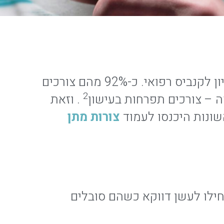
שאיפה היא צורת המתן השכיחה ביותר. נכון למארס 2024 ישנם מעל ל-135 אלף בעלי רישיון לקנביס רפואי. כ-92% מהם צורכים
2
. וזאת
שונות היכנסו לעמוד
צורות מתן
חילו לעשן דווקא כשהם סובלים