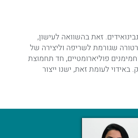
אירוסול עשיר בקנבינואידים. זאת בהשוואה לעישון,
יותר – בין 600-900 מעלות צלזיוס, טמפרטורה שגורמת לשריפה וליצירה של
פחמימנים פוליארומטיים, חד תחמוצת
 באידוי לעומת זאת, ישנו ייצור