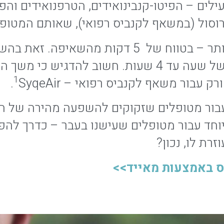
ים – הפיטו-קנבינואידים, הטרפנואידים והפ
אירוסול (במשאף לקנביס רפואי), שאותם המטופ
צורת מתן בשאיפה מביאה להשפעה מהירה יותר – בטווח 
קנביס, שבה ההשפעה מתחילה בטווח שעות של שעה עד 4 שע
1
רק עבור משאף לקנביס רפואי –
SyqeAir.
 עבור מטופלים שזקוקים להשפעה מהירה של ה
יוחד עבור מטופלים שעישנו בעבר – כדרך להפ
רת לו, נכון?
ס באמצעות מאייד>>