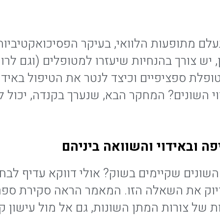
ם מתופעות הלוואי, בעיקר הפסיכואקטיביות,
 יש צורך בהנחיות שיעזרו למטופלים (וגם לרו
פלת ספציפיים וכיצד לנטר את הטיפול באידו
דוי השונים? המחקר הבא, שנערך בקנדה, יכול
ה ובאידוי והשוואה ביניהם
ים) השונים שקיימים בשוק? אולי דווקא עדיף ל
התפרסם (מארס 2024) בחן בדיוק את השאלה הזו. המאמר הראה
ות של צורות המתן השונות, גם אל מול עישון ק