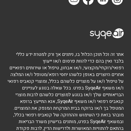
אתר זה וכל תוכן הכלול בו, ניתנים אך ורק למטרת ידע כללי
בלבד ואין בהם כדי להוות פרסום ו/או ייעוץ
רפואי/רוקחי/מקצועי, ו/או אבחון, טיפול או שירותים רפואיים
אחרים היוצרים באופן כלשהו יחסי רופא/מטופל ו/או המלצה
על טיפול ו/או על מוצרים כלשהם בכלל, ומוצרי קנאביס רפואי
ו/או משאף SyqeAir בפרט. בכל שאלה בנוגע לעניינים
הבריאותיים שלך ו/או בנוגע למוצרים כלשהם לרבות מוצרי
קנאביס רפואי ו/או משאף SyqeAir, אנא התייעץ ברופא
המטפל בך ו/או ברוקח בבית המרקחת המנפק את המוצרים.
מובהר בזאת כי השימוש וההחזקה של קנאביס רפואי בכלל,
ובמשאף SyqeAir בפרט, מותנים ברישיון משרד הבריאות
בהתאם להתוויות המאושרות ולדרישות הדין, לרבות פקודת