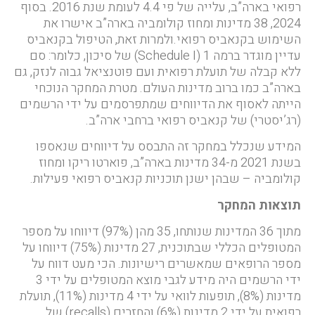
רפואי בארה”ב, עלייה של פי 4.4 לעומת שנת 2016. בסוף
2024, 38 מדינות ומחוז קולומביה בארה”ב אישרו את
השימוש בקנאביס רפואי.ולמרות זאת, הטיפול בקנאביס
עדיין מוגדר ברמה 1 (Schedule I) של סיכון, כלומר: סם
ללא קבלה של תועלת רפואית ועם פוטנציאל גבוה לנזק, גם
בארה”ב כמו ברוב מדינות העולם. מטרת המחקר הנוכחי
הייתה לאסוף את הדיווחים שמתפרסמים על ידי הרשמים
(רג’יסטרי) של קנאביס רפואי ברחבי ארה”ב.
המידע שנכלל במחקר זה התבסס על דיווחים שנאספו
בשנת 2021 מ-34 מדינות בארה”ב, פוארטו ריקו ומחוז
קולומביה – שבהן ישנן תוכניות קנאביס רפואי פעילות.
תוצאות המחקר
מתוך 36 המדינות שנותחו, 35 מהן (97%) דיווחו על מספר
המטופלים הכללי שבתוכנית, 27 מדינות (75%) דיווחו על
מספר הרופאים שמאשרים רישיונות. הכי מעט דווח על
ידי הרשמים היה מידע לגבי מוצא המטופלים על ידי 3
מדינות (8%), תופעות לוואי על ידי 4 מדינות (11%), תועלת
רפואית על ידי 2 מדינות (6%) והחזרים (recalls) של