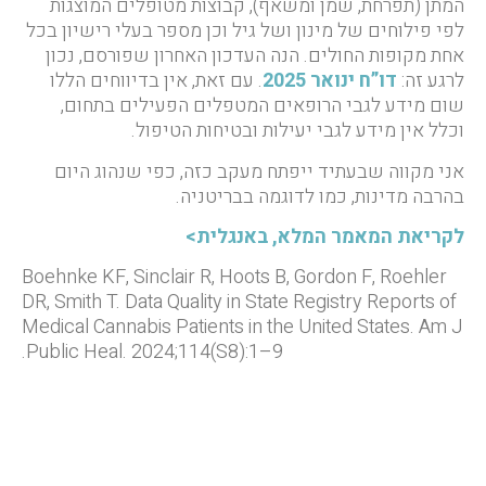
המתן (תפרחת, שמן ומשאף), קבוצות מטופלים המוצגות
לפי פילוחים של מינון ושל גיל וכן מספר בעלי רישיון בכל
אחת מקופות החולים. הנה העדכון האחרון שפורסם, נכון
לרגע זה:
דו”ח ינואר 2025
. עם זאת, אין בדיווחים הללו
שום מידע לגבי הרופאים המטפלים הפעילים בתחום,
וכלל אין מידע לגבי יעילות ובטיחות הטיפול.
אני מקווה שבעתיד ייפתח מעקב כזה, כפי שנהוג היום
בהרבה מדינות, כמו לדוגמה בבריטניה.
לקריאת המאמר המלא, באנגלית>
Boehnke KF, Sinclair R, Hoots B, Gordon F, Roehler
DR, Smith T. Data Quality in State Registry Reports of
Medical Cannabis Patients in the United States. Am J
Public Heal. 2024;114(S8):1–9.