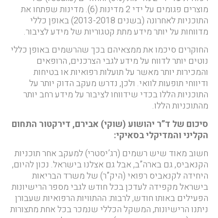
מוצרים פגומים על ידי 2 מדינות (6). מדינות שפתחו את
התוכניות לאחרונה (בשנים 2013-2018) באופן כללי
מדווחות על יותר מידע מתת קטגוריות של מידע לציבור.
החוקרים סיכמו את ממצאיהם בכך שהרשמים באופן כללי
נוטים יותר לדווח על מידע לגבי הצרכנים, הרופאים
והמכירות יותר מאשר על תועלות רפואיות או בטיחות
ודיווחי תופעות לוואי. ולכן, נדרש מעקב הדוק יותר על
התוכניות הללו בכדי שידווחו לציבור על מידע רחב יותר
מהתוכניות הללו.
סיכום של ד”ר יהושוע (שוקי) אבירם, דירקטור התחום
הקליני והמדיקלי בסאיקי
:
חשוב מאוד שיש רשמים (רג’יסטרי) למעקב אחר תוכניות
הקנאביס, גם בארה”ב, אבל גם אצלנו בישראל. נכון להיום,
היחידה לקנאביס רפואי (היק”ר) של משרד הבריאות
בישראל מקפידה לעדכן בכל חודש לגבי מספר הרישיונות
הפעילים באותו חודש, לרבות: ההתוויות הרפואיות שעבורן
ניתנו הרישיונות, המשקל הכללי שנמכר בכל אחת מתצורות