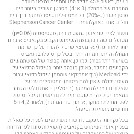
נשים, כאשר 45% מכלל המשתתפים נמצאו בשלב
מתקדם של המחלה (3 או 4). הסרטן השכיח ביותר היה
סרטן השד (כ-20%). כל המטופלים גויסו למחקר דרך בית
חולים אחד באוקלהומה – Stephenson Cancer Center.
חשוב לציין שבאופן כמעט מובהק סטטיסטית (p=0.06)
מטופלים שהיו בקבוצת השימוש הקבוע בקנאביס אובחנו
יותר לאחרונה (י.א- ממצא שיכול להעיד על כך שרמת
המחלה הייתה חמורה יותר ובשל כך טופלו בקנאביס
בשיעור יותר גבוה). כמו כן, אותה קבוצה של המשתמשים
הקבועים נתמכה, באופן מובהק יותר, בטיפול הרפואי על
ידי Medicaid (גוף אמריקאי שמממן טיפול רפואי עבור
מעוטי יכולת שאין להם ביטוח). המטופלים ענו על
שאלונים בתחילת המחקר (בייסליין – אמנם לפי הכתוב
במאמר יכול להיות שכבר היה להם רישיון וקיבלו טיפול
לפני תחילת המחקר, או תוך כדי המחקר), ולאחר 2, 4 ו-6
חודשים מתחילת הטיפול.
בכל נקודות המעקב, נדרשו המשתתפים לענות על שאלות
בעניין אופי השימוש בקנאביס (השאלות סווגו לפי הדיווח
העצמי של המטופלים על השימוש בחודש האחרון כדי