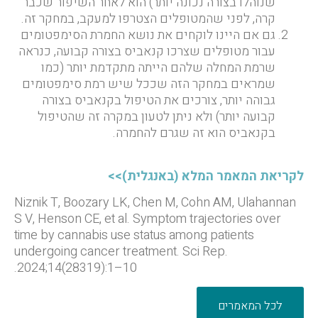
שנוהלו בצורה נכונה יותר) הוא לאחר השיפור שכבר
קרה, לפני שהמטופלים הצטרפו למעקב, במחקר זה.
גם אם היינו לוקחים את נושא החמרת הסימפטומים
עבור מטופלים שצרכו קנאביס בצורה קבועה, כנראה
שרמת המחלה שלהם הייתה מתקדמת יותר (כמו
שמראים במחקר הזה שככל שיש רמת סימפטומים
גבוהה יותר, צורכים את הטיפול בקנאביס בצורה
קבועה יותר) ולא ניתן לטעון במקרה זה שהטיפול
בקנאביס הוא זה שגרם להחמרה.
לקריאת המאמר המלא (באנגלית)>>
Niznik T, Boozary LK, Chen M, Cohn AM, Ulahannan
S V, Henson CE, et al. Symptom trajectories over
time by cannabis use status among patients
undergoing cancer treatment. Sci Rep.
2024;14(28319):1–10.
לכל המאמרים