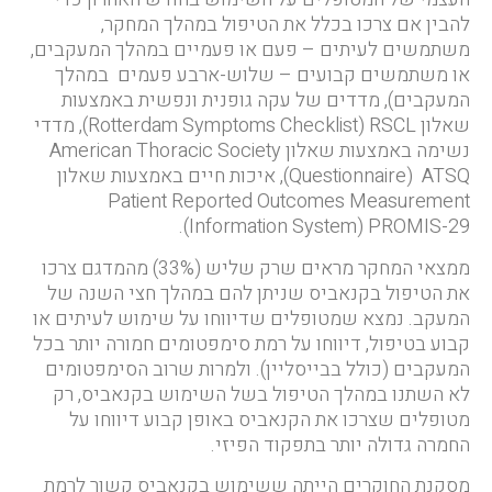
להבין אם צרכו בכלל את הטיפול במהלך המחקר,
משתמשים לעיתים – פעם או פעמיים במהלך המעקבים,
או משתמשים קבועים – שלוש-ארבע פעמים במהלך
המעקבים), מדדים של עקה גופנית ונפשית באמצעות
שאלון Rotterdam Symptoms Checklist) RSCL), מדדי
נשימה באמצעות שאלון American Thoracic Society
Questionnaire) ATSQ), איכות חיים באמצעות שאלון
Patient Reported Outcomes Measurement
Information System) PROMIS-29).
ממצאי המחקר מראים שרק שליש (33%) מהמדגם צרכו
את הטיפול בקנאביס שניתן להם במהלך חצי השנה של
המעקב. נמצא שמטופלים שדיווחו על שימוש לעיתים או
קבוע בטיפול, דיווחו על רמת סימפטומים חמורה יותר בכל
המעקבים (כולל בבייסליין). ולמרות שרוב הסימפטומים
לא השתנו במהלך הטיפול בשל השימוש בקנאביס, רק
מטופלים שצרכו את הקנאביס באופן קבוע דיווחו על
החמרה גדולה יותר בתפקוד הפיזי.
מסקנת החוקרים הייתה ששימוש בקנאביס קשור לרמת