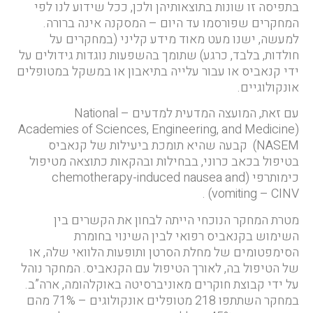
בתפיסה זו שונות בתוצאותיהן ולכן, ככל שידוע לנו לפי
המחקרים שפורסמו עד היום – המסקנה אינה ברורה.
למעשה, ישנו מעט מאוד מידע קליני (במחקרים על
חולדות, בלבד, כרגע) שתומך בהשפעות נוגדות גידולים על
ידי קנאביס או עבור עלייה בתיאבון או במשקל במטופלים
אונקולוגיים.
עם זאת, המועצה המדעית למדעים – National
Academies of Sciences, Engineering, and Medicine)
NASEM) קבעה שהיא תומכת ביעילות של קנאביס
בטיפול בכאב כרוני, בבחילות ובהקאות כתוצאה מטיפול
כימותרפי (chemotherapy-induced nausea and
vomiting – CINV) .
מטרת המחקר הנוכחי הייתה לבחון את הקשרים בין
השימוש בקנאביס רפואי לבין השינוי בחומרת
הסימפטומים של מחלת הסרטן ותופעות הלוואי שלה, או
של הטיפול בה, לאורך הטיפול עם הקנאביס. המחקר נוהל
על ידי קבוצת חוקרים מאוניברסיטה באוקלהומה, ארה”ב.
במחקר השתתפו 218 מטופלים אונקולוגים – 71% מהם