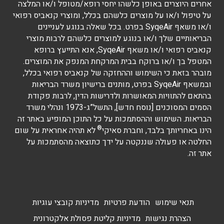
אחרים היוצרים באופן כלשהו יחסי רופא/מטופל ו/או המלצה
על טיפול ו/או על מוצרים כלשהם בכלל, ומוצרי קנאביס רפואי
ו/או משאף SyqeAir בפרט. בכל שאלה בנוגע לעניינים
הבריאותיים שלך ו/או בנוגע למוצרים כלשהם לרבות מוצרי
קנאביס רפואי ו/או משאף SyqeAir, אנא התייעץ ברופא
המטפל בך ו/או ברוקח בבית המרקחת המנפק את המוצרים.
מובהר בזאת כי השימוש וההחזקה של קנאביס רפואי בכלל,
ובמשאף SyqeAir בפרט, מותנים ברישיון משרד הבריאות
בהתאם להתוויות המאושרות ולדרישות הדין, לרבות פקודת
הסמים המסוכנים [נוסח חדש], התשל”ג-1973 ונהלי משרד
הבריאות. השימוש וההסתמכות על כל התוכן המופיע באתר זה
®
הינו באחריותך בלבד, וחברת סאיקי
לא תהיה אחראית על שום
החלטה או פעולה שננקטה על ידך כתוצאה מהסתמכות על
אתר זה.
תנאי שימוש
הודעת פרטיות
מדיניות קובצי עוגיות
הצהרת נגישות
מדיניות קליטת פסולת אלקטרונית