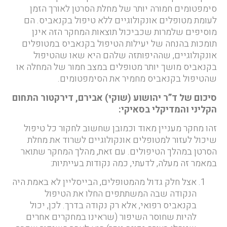
סימפטומים חמורה יותר של מחלת הסרטן לאורך הזמן
לעומת מטופלים אונקולוגיים ללא טיפול בקנאביס. הם
מוסיפים שלמרות שכביכול תוצאות המחקר הזה אינן
תומכות בהנחה של יעילות הטיפול בקנאביס במטופלים
אונקולוגיים, שההיפותזה שלהם היא שאו שהטיפול
בקנאביס מושך יותר מטופלים במצב חמור של המחלה או
שהטיפול בקנאביס מחמיר את הסימפטומים.
סיכום של ד”ר יהושוע (שוקי) אבירם, דירקטור התחום
הקליני והמדיקלי בסאיקי:
זהו מחקר מעניין מאוד וכמובן שחשוב לחקור כל טיפול
שיכול לעזור למטופלים אונקולוגיים לשרוד את מחלת
הסרטן במהלך הטיפולים. עם זאת, מהלך המחקר שתואר
במאמר זה מעלה, לדעתי, כמה נקודות בעייתיות:
אצל חלק גדול מהמטופלים, הבייסליין לא באמת היה
הנקודה שבה המשתתפים החלו את הטיפול
בקנאביס רפואי, אלא רק נקודה בדרך. לכן, יכול
להיות שחוסר השיפור (שראינו במחקרים אחרים