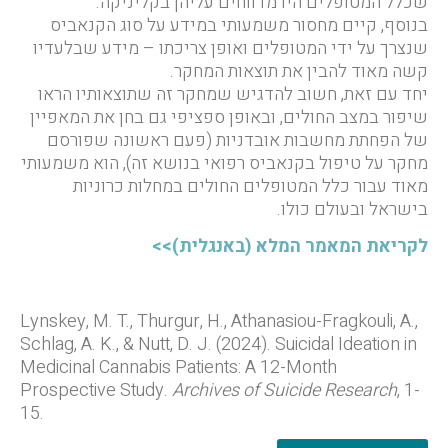
שכלל המטופלים היו מדווחים עליהן בקליניקה.
בנוסף, קיים מחסור משמעותי במידע על סוג הקנאביס
שנצרך על ידי המטופלים ואופן צריכתו – מידע שבלעדיו
קשה מאוד להבין את תוצאות המחקר.
יחד עם זאת, חשוב להדגיש שמחקר זה שתוצאותיו הראו
שיפור במצב החולים, ובאופן ספציפי גם בחן את המאפיין
של הפחתת מחשבות אובדניות (פעם ראשונה שפורסם
מחקר על טיפול בקנאביס רפואי בנושא זה), הוא משמעותי
מאוד עבור כלל המטופלים החולים במחלות כרוניות
בישראל ובעולם כולו.
לקריאת המאמר המלא (באנגלית)>>
Lynskey, M. T., Thurgur, H., Athanasiou-Fragkouli, A.,
Schlag, A. K., & Nutt, D. J. (2024). Suicidal Ideation in
Medicinal Cannabis Patients: A 12-Month
Prospective Study.
Archives of Suicide Research
, 1-