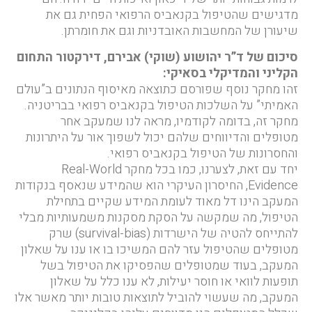
מדגישים שהטיפול בקנאביס הרפואי הפחית גם את
שיעורן של המחשבות האובדניות וגם את חומרתן.
סיכום של ד”ר יהושוע (שוקי) אבירם, דירקטור התחום
הקליני והמדיקלי בסאיקי:
זהו מחקר נוסף שפורסם כתוצאה מאיסוף הנתונים ב”עולם
האמיתי” על השלכות הטיפול בקנאביס רפואי בבריטניה.
מחקר זה, בדומה לקודמיו, מראה לנו שמעקב אחר
מטופלים והדיווחים שלהם יכול לשפוך אור על היתרונות
והחסרונות של הטיפול בקנאביס רפואי.
יחד עם זאת, לצערנו, כמו בכל מחקר Real-World
Evidence, החיסרון העיקרי הוא שהמידע שנאסף בנקודות
המעקב הינו דל מאוד לעומת המידע שקיים בתחילת
הטיפול, מה שמקשה על הסקת מסקנות משמעותיות מבלי
להתייחס להטיה של הישרדות (survival-bias) שרק
מטופלים שהטיפול עזר להם המשיכו בו או ענו על שאלון
המעקב, בעוד שמטופלים שהפסיקו את הטיפול בשל
תופעות לוואי או חוסר יעילות, לא ענו כלל על שאלון
המעקב, מה שעשוי להוביל לתוצאות טובות יותר מאשר אלו