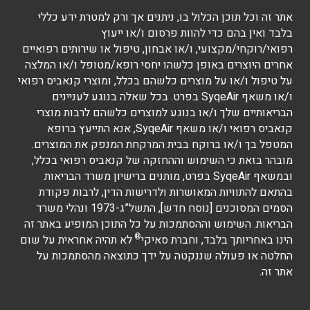
אתר זה וכל תוכן הכלול בו, ניתנים אך ורק למטרת ידע כללי
בלבד ואין בהם כדי להוות פרסום ו/או ייעוץ
רפואי/רוקחי/מקצועי, ו/או אבחון, טיפול או שירותים רפואיים
אחרים היוצרים באופן כלשהו יחסי רופא/מטופל ו/או המלצה
על טיפול ו/או על מוצרים כלשהם בכלל, ומוצרי קנאביס רפואי
ו/או משאף SyqeAir בפרט. בכל שאלה בנוגע לעניינים
הבריאותיים שלך ו/או בנוגע למוצרים כלשהם לרבות מוצרי
קנאביס רפואי ו/או משאף SyqeAir, אנא התייעץ ברופא
המטפל בך ו/או ברוקח בבית המרקחת המנפק את המוצרים.
מובהר בזאת כי השימוש וההחזקה של קנאביס רפואי בכלל,
ובמשאף SyqeAir בפרט, מותנים ברישיון משרד הבריאות
בהתאם להתוויות המאושרות ולדרישות הדין, לרבות פקודת
הסמים המסוכנים [נוסח חדש], התשל”ג-1973 ונהלי משרד
הבריאות. השימוש וההסתמכות על כל התוכן המופיע באתר זה
®
הינו באחריותך בלבד, וחברת סאיקי
לא תהיה אחראית על שום
החלטה או פעולה שננקטה על ידך כתוצאה מהסתמכות על
אתר זה.