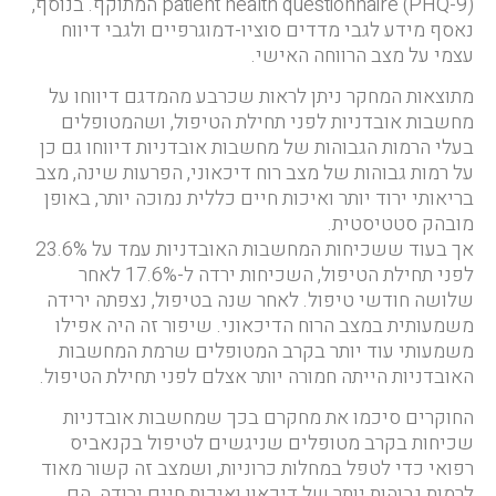
patient health questionnaire (PHQ-9) המתוקף. בנוסף,
נאסף מידע לגבי מדדים סוציו-דמוגרפיים ולגבי דיווח
עצמי על מצב הרווחה האישי.
מתוצאות המחקר ניתן לראות שכרבע מהמדגם דיווחו על
מחשבות אובדניות לפני תחילת הטיפול, ושהמטופלים
בעלי הרמות הגבוהות של מחשבות אובדניות דיווחו גם כן
על רמות גבוהות של מצב רוח דיכאוני, הפרעות שינה, מצב
בריאותי ירוד יותר ואיכות חיים כללית נמוכה יותר, באופן
מובהק סטטיסטית.
אך בעוד ששכיחות המחשבות האובדניות עמד על 23.6%
לפני תחילת הטיפול, השכיחות ירדה ל-17.6% לאחר
שלושה חודשי טיפול. לאחר שנה בטיפול, נצפתה ירידה
משמעותית במצב הרוח הדיכאוני. שיפור זה היה אפילו
משמעותי עוד יותר בקרב המטופלים שרמת המחשבות
האובדניות הייתה חמורה יותר אצלם לפני תחילת הטיפול.
החוקרים סיכמו את מחקרם בכך שמחשבות אובדניות
שכיחות בקרב מטופלים שניגשים לטיפול בקנאביס
רפואי כדי לטפל במחלות כרוניות, ושמצב זה קשור מאוד
לרמות גבוהות יותר של דיכאון ואיכות חיים ירודה. הם