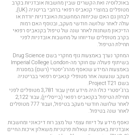
באוכלוסיה ואת הקשרים שבין מחשבות אובדניות בקרב
מטופלים במוצרי קנאביס רפואי ברחבי בריטניה (UK),
לבחון גם האם שכיחות המחשבות האובדניות יורדת או
עולה לאחר שלושה חודשי מעקב, ובנוסף האם רמות
הדיכאון משתנות לאחר שנה של טיפול בקנאביס רפואי
בקרב מטופלים שדיווחו על מחשבות אובדניות לפני
תחילת הטיפול.
המחקר נערך באמצעות גוף מחקרי בשם Drug Science
בשיתוף פעולה עם חוקר מה-Imperial College London
באמצעות המידע שנאסף מהרג’יסטרי (רשם) במסגרת
מעקב שנעשה אחר מטופלי קנאביס רפואי בבריטניה
בשם Project T21.
ברג’יסטרי כולו היה מידע זמין עבור 3,781 מטופלים לפני
תחילת הטיפול בקנאביס רפואי (בייסליין), עבור 2,122
לאחר שלושה חודשי מעקב בטיפול, ועבור 777 מטופלים
לאחר שנה בטיפול.
נאסף מידע על דיווח עצמי של מצב רוח דיכאוני ומחשבות
אובדניות באמצעות שאלות פרטניות משאלון איכות החיים