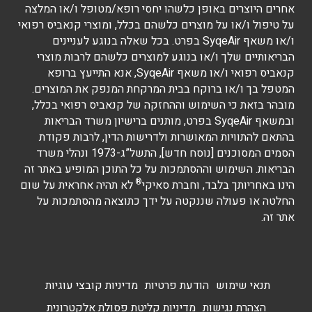
אחרים היוצרים באופן כלשהו יחסי רופא/מטופל ו/או המלצה
על טיפול ו/או על מוצרים כלשהם בכלל, ומוצרי קנאביס רפואי
ו/או משאף SyqeAir בפרט. בכל שאלה בנוגע לעניינים
הבריאותיים שלך ו/או בנוגע למוצרים כלשהם לרבות מוצרי
קנאביס רפואי ו/או משאף SyqeAir, אנא התייעץ ברופא
המטפל בך ו/או ברוקח בבית המרקחת המנפק את המוצרים.
מובהר בזאת כי השימוש וההחזקה של קנאביס רפואי בכלל,
ובמשאף SyqeAir בפרט, מותנים ברישיון משרד הבריאות
בהתאם להתוויות המאושרות ולדרישות הדין, לרבות פקודת
הסמים המסוכנים [נוסח חדש], התשל”ג-1973 ונהלי משרד
הבריאות. השימוש וההסתמכות על כל התוכן המופיע באתר זה
®
הינו באחריותך בלבד, וחברת סאיקי
לא תהיה אחראית על שום
החלטה או פעולה שננקטה על ידך כתוצאה מהסתמכות על
אתר זה.
תנאי שימוש
הודעת פרטיות
מדיניות קובצי עוגיות
הצהרת נגישות
מדיניות קליטת פסולת אלקטרונית