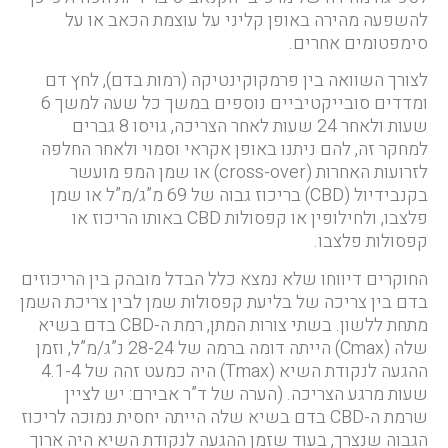
להשפעה מהירה באופן קליני על עוצמת הכאב או על
סימפטומים אחרים.
לצורך השוואה בין פרמקוקינטיקה (רמות בדם), לחץ דם
ומדדים סובייקטיביים נוספים במשך כל שעה למשך 6
שעות ולאחר 24 שעות לאחר הצריכה, גויסו 8 גברים
למחקר זה, להם ניתנו באופן אקראי וסמוי ולאחר החלפה
לזרועות האחרות (cross-over) או שמן המפ מועשר
בקנבידיול (CBD) בריכוז גבוה של 69 מ”ג/מ”ל או שמן
פלצבו, ולחילופין או קפסולות CBD באותו הריכוז או
קפסולות פלצבו.
החוקרים דיווחו שלא נמצא כלל הבדל מובהק בין הריכוזים
בדם בין צריכה של בליעת קפסולות שמן לבין צריכת השמן
מתחת ללשון. בשתי צורות המתן, רמת ה-CBD בדם בשיא
שלה (Cmax) הייתה דומה ברמה של 28-24 נ”ג/מ”ל, וזמן
ההגעה לנקודת השיא (Tmax) היה כמעט זהה של 4.1-4
שעות מרגע הצריכה. (הערה של ד”ר אבירם: יש לציין
שרמת ה-CBD בדם בשיא שלה הייתה יחסית נמוכה לריכוז
הגבוה שנצרך, בעוד שזמן ההגעה לנקודת השיא היה ארוך