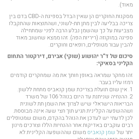
מאוד).
מסקנות החוקרים הן שאין הבדל בספיגת ה-CBD בדם בין
צריכה בבליעה לבין מתן תת-לשוני, ושהתוצאות שהתקבלו
מצביעות על כך שהשמן נבלע הרבה לפני שמתחילה
ספיגה במוקוזה (ריריות הפה). זהו ממצא שחשוב מאוד
להבין עבור מטופלים, רופאים וחוקרים.
סיכום של ד”ר יהושוע (שוקי) אבירם, דירקטור התחום
הקליני בסאיקי:
זהו מחקר שמראה באופן חותך את מה שמחקרים קודמים
רמזו עליו בעבר:
1. אין שום תועלת בצריכת שמן קנאביס מתחת ללשון.
2. ההנחיה שניתנת עד היום בנוהל 106 של משרד
הבריאות הישראלי שיש לצרוך את השמן תת לשונית
ושההשפעה הקלינית תגיע תוך חצי שעה אינה מבוססת.
לכן לדעתי יש לעדכן את הנוהל בהקדם, משום שמטופלים
רבים עוקבים באדיקות אחר ההנחיות הללו וצורכים מינון
יתר של
שמן קנאביס
משום שההשפעה הקלינית לא