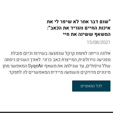
“שום דבר אחר לא שיפר לי את
איכות החיים והוריד את הכאב”:
המשאף ששינה את חיי
15/08/2021
אלונה הייתה לוחמת קרקל שנפצעה בשירות וכיום סובלת
מפגיעה נוירולוגית, המייצרת כאב כרוני. לאורך השנים ניסתה
שלל טיפולים, עד שגילתה את משאף SyqeAir המאפשר מתן
מינונים מדויקים והשפעה מיידית המאפשרים לה לתפקד.
לכל המאמרים