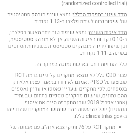
(randomized controlled trial):
מדד שינוי בתפקוד הכללי
: נמצא שינוי מובהק סטטיסטית
של שיפור גבוה לעומת פלצבו ב-1.13 נקודות
מדד איכות השינה
: נמצא שיפור טוב יותר מאשר בפלצבו,
ב-0.10 נקודות באיכות השינה, אך לא מובהק סטטיסטית,
וכן שיפור/ירידה מובהקים סטטיסטית בשכיחות הסיוטים
בשינה ב-1.11 נקודות.
כלל העדויות דורגו באיכות נמוכה במחקר זה.
עבור CBD כלל לא נמצאו מחקרים קליניים ברמת RCT
שבוצעו על PTSD. אמנם לא דווח במאמר עצמו אלא רק
בנספחים, לפי מחקרים שעדיין נאספו או עדיין נאספים
מהם נתונים, שישנם מחקרים נוספים בתחום שבעתיד
(אחרי אפריל 2018 שבו מחקר זה סיים את איסוף
הנתונים) יוכל להיעשות בהם שימוש. המחקרים שהם זיהו
ב-clinicaltrilas.gov כללו:
מחקר RCT על 76 ותיקי צבא ארה”ב עם אבחנה של