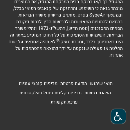
המטפל בך ו/או ברוקח בבית המרקחת המנפק את המוצרים.
מובהר בזאת כי השימוש וההחזקה של קנאביס רפואי בכלל,
ובמשאף SyqeAir בפרט, מותנים ברישיון משרד הבריאות
בהתאם להתוויות המאושרות ולדרישות הדין, לרבות פקודת
הסמים המסוכנים [נוסח חדש], התשל”ג-1973 ונהלי משרד
הבריאות. השימוש וההסתמכות על כל התוכן המופיע באתר זה
®
הינו באחריותך בלבד, וחברת סאיקי
לא תהיה אחראית על שום
החלטה או פעולה שננקטה על ידך כתוצאה מהסתמכות על
אתר זה.
תנאי שימוש
הודעת פרטיות
מדיניות קובצי עוגיות
הצהרת נגישות
מדיניות קליטת פסולת אלקטרונית
ערכת תקשורת
פתח סרגל נגישות