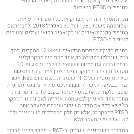
איל פרוכטר קרא לרפורמה בתחום הקנאביס הרפואי
בטיפול ב-PTSD בישראל.
מטרת הסקירה הייתה לבדוק את כל הספרות הרפואית
שפורסמה משנת 1980 ועד 30 באפריל 2018 ולהבין האם
הטיפול בקנבינואידים או בקנאביס רפואי יעילים ובטוחים
לטיפול ב-PTSD.
בסיום בדיקת הספרות הרפואית, נמצאו 12 מחקרים, בסך
הכל, שנכללו בסקירה; רק אחד מהם היה מחקר קליני
ברמה גבוהה עם סמיות והשוואה לפלצבו ובוצע על 10
מטופלים בלבד. המחקר בוצע בצפון אמריקה, באמצעות
נגזרת סינטטית של THC שנמכרת בשם Nabilone, אשר
נצרך בבליעה למשך 7 שבועות כטיפול אדג’ובנטי (תרופות
שכבר נלקחות זאת בנוסף לניסוי בקנביס). כיוון שיש רק
מחקר אחד, לא ניתן לבצע מטה-אנליזה לאבחנה זו. המחקר
הנ”ל לא כלל את מדדי השיפור שנבחרו למעקב אחר
PTSD למחקר זה, אלא רק חלק מהמדדים השניוניים ולכן
לא נעשה עליו מעקב מלא.
המדדים השניוניים שנבדקו ב-RCT – מחקר קליני מבוקר