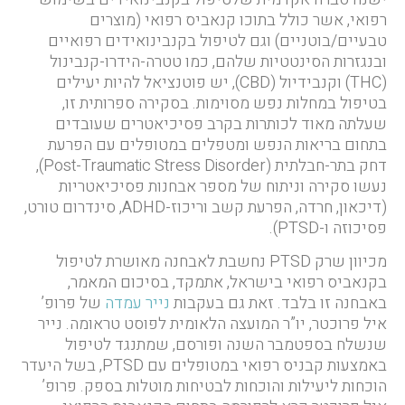
רפואי, אשר כולל בתוכו קנאביס רפואי (מוצרים
טבעיים/בוטניים) וגם לטיפול בקנבינואידים רפואיים
ובנגזרות הסינטטיות שלהם, כמו טטרה-הידרו-קנבינול
(THC) וקנבידיול (CBD), יש פוטנציאל להיות יעילים
בטיפול במחלות נפש מסוימות. בסקירה ספרותית זו,
שעלתה מאוד לכותרות בקרב פסיכיאטרים שעובדים
בתחום בריאות הנפש ומטפלים במטופלים עם הפרעת
דחק בתר-חבלתית (Post-Traumatic Stress Disorder),
נעשו סקירה וניתוח של מספר אבחנות פסיכיאטריות
(דיכאון, חרדה, הפרעת קשב וריכוז-ADHD, סינדרום טורט,
פסיכוזה ו-PTSD).
מכיוון שרק PTSD נחשבת לאבחנה מאושרת לטיפול
בקנאביס רפואי בישראל, אתמקד, בסיכום המאמר,
באבחנה זו בלבד. זאת גם בעקבות
נייר עמדה
של פרופ’
איל פרוכטר, יו”ר המועצה הלאומית לפוסט טראומה. נייר
שנשלח בספטמבר השנה ופורסם, שמתנגד לטיפול
באמצעות קבניס רפואי במטופלים עם PTSD, בשל היעדר
הוכחות ליעילות והוכחות לבטיחות מוטלות בספק. פרופ’