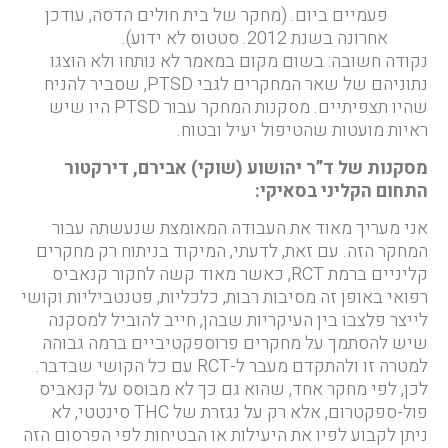
פעמיים ביום. (מחקר של בית חולים הדסה, עודכן
אחרונה בשנת 2012. סטטוס לא ידוע).
נקודה חשובה: בשום מקום במאמר לא נותחו ולא הוצגו
נתוניהם של שאר המחקרים לגבי PTSD, שסביר להניח
שהיו תצפיתיים. מסקנות המחקר עבור PTSD היו שיש
ראיות מועטות שהטיפול יעיל ובטוח.
מסקנות של ד”ר יהושוע (שוקי) אבירם, דירקטור
התחום הקליני בסאיקי:
אני מעריך מאוד את העבודה המאומצת שנעשתה עבור
המחקר הזה. עם זאת, לדעתי, המיקוד בניתוח רק מחקרים
קליניים ברמת RCT, כאשר מאוד קשה לחקור קנאביס
רפואי באופן זה מסיבות רבות, כלכליות, פטנטביליות וקושי
לייצר פלצבו בין העיקריות שבהן, חייב להוביל למסקנה
שיש להסתמך על מחקרים פרוספקטיביים ברמה גבוהה
למטרה זו ולהתקדם מעבר ל-RCT עם כל הקושי שבדבר.
לכן, לפי מחקר אחד, שהוא גם כך לא מבוסס על קנאביס
פול-ספקטרום, אלא רק על נגזרת של THC סינטטי, לא
ניתן לקבוע לפיו את היעילות או הבטיחות לפי הפרסום הזה