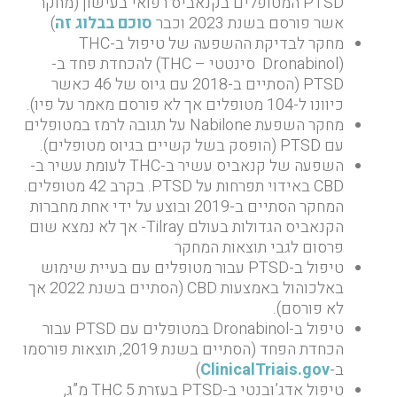
PTSD המטופלים בקנאביס רפואי בעישון (מחקר
אשר פורסם בשנת 2023 וכבר
סוכם בבלוג זה
)
מחקר לבדיקת ההשפעה של טיפול ב-THC
(Dronabinol סינטטי – THC) להכחדת פחד ב-
PTSD (הסתיים ב-2018 עם גיוס של 46 כאשר
כיוונו ל-104 מטופלים אך לא פורסם מאמר על פיו).
מחקר השפעת Nabilone על תגובה לרמז במטופלים
עם PTSD (הופסק בשל קשיים בגיוס מטופלים).
השפעה של קנאביס עשיר ב-THC לעומת עשיר ב-
CBD באידוי תפרחות על PTSD. בקרב 42 מטופלים.
המחקר הסתיים ב-2019 ובוצע על ידי אחת מחברות
הקנאביס הגדולות בעולם Tilray- אך לא נמצא שום
פרסום לגבי תוצאות המחקר
טיפול ב-PTSD עבור מטופלים עם בעיית שימוש
באלכוהול באמצעות CBD (הסתיים בשנת 2022 אך
לא פורסם).
טיפול ב-Dronabinol במטופלים עם PTSD עבור
הכחדת הפחד (הסתיים בשנת 2019, תוצאות פורסמו
ב-
ClinicalTriais.gov
)
טיפול אדג’ובנטי ב-PTSD בעזרת THC 5 מ”ג,