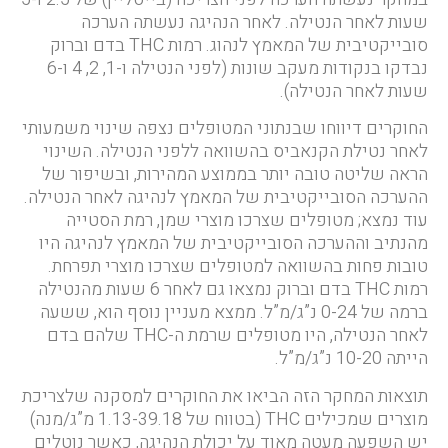
שעות לאחר הנטילה. לאחר הנהיגה נעשתה הערכה
סובייקטיבית של המאמץ לנהוג. רמות THC בדם וברוק
נבדקו בנקודות מעקב שונות (לפני הנטילה ו-1, 2, 4 ו-6
שעות לאחר הנטילה).
החוקרים דיווחו שבנתוני המטופלים נצפה שינוי משמעותי
לאחר נטילת הקנאביס בהשוואה ללפני הנטילה. השינוי
הראה שליטה טובה יותר בממוצע המהירות, ובשיפור של
ההערכה הסובייקטיבית של המאמץ לנהיגה לאחר הנטילה.
עוד נמצא; מטופלים שצרכו מוצרי שמן, רמת הסטייה
מהנתיב וההערכה הסובייקטיבית של המאמץ לנהיגה היו
טובות פחות בהשוואה למטופלים שצרכו מוצרי תפרחת.
רמות THC בדם וברוק נמצאו גם לאחר 6 שעות מהנטילה
ברמה של 0-24 נ”ג/מ”ל. ממצא מעניין נוסף הוא, ששעה
לאחר הנטילה, היו מטופלים שרמת ה-THC שלהם בדם
הייתה 10-20 נ”ג/מ”ל.
תוצאות המחקר הזה הביאו את החוקרים למסקנה שלצריכת
מוצרים שמכילים THC (בטווח של 1.13-39.18 מ”ג/מנה)
יש השפעה מעטה מאוד על יכולת הנהיגה, כאשר נוטלים