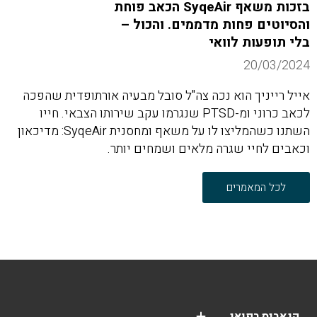
בזכות משאף SyqeAir הכאב פוחת
והסיוטים פחות מדממים. והכול –
בלי תופעות לוואי
20/03/2024
אייל רייניך הוא נכה צה"ל סובל מבעיה אורתופדית שהפכה
לכאב כרוני ומ-PTSD שנגרמו עקב שירותו הצבאי. חייו
השתנו כשהמליצו לו על משאף ומחסנית SyqeAir: מדיכאון
וכאבים לחיי שגרה מלאים ושמחים יותר.
לכל המאמרים
קנאביס רפואי