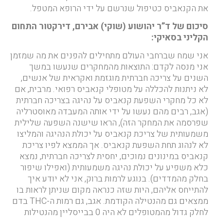
את הקנאביס כטיפול שנרשם על ידי הרופא המטפל.
סיכום של ד”ר יהושוע (שוקי) אבירם, דירקטור התחום
הקליני בסאיקי:
אני שמח שברחבי העולם מתחילים להפנים את מה שמזמן
אני מנסה לקדם: התוצאות מהמחקרים שנעשו במשך
השנים על צריכה חברתית מוגזמת ואקראית של אנשים,
לא ניתנות להכללה על מטופלי קנאביס רפואי. מרבית, אם
לא כל מחקרי השפעת קנאביס על נהיגה בצריכה חברתית
(אגב, רבים מהם נעשו על ידי אותה המעבדה מאוסטרליה
שפרסמה את המחקר הזה), הראו שישנה השפעה שלילית
משמעותית של צריכת קנאביס על יכולת הנהיגה והמליצו
לא לנהוג תחת השפעת קנאביס. אך הממצא לפיו צריכת
קנאביס במינונים נמוכים, יחסית לצריכה חברתית, נמצא
כלא משפיע על יכולת נהיגה משמעותית (ואפילו שיפור
בחלק מהמדדים). בנוגע לרמות ברוק, אני לא יודע איך
להתייחס אליהם, היות שזה כנראה מקום שניתן לראות בו
ממצאים גם מהנטילה הקודמת. אגב, גם רמות ה-THC בדם
לחלק גדול מהמטופלים לא היה 0 בבייסליין מהנטילות