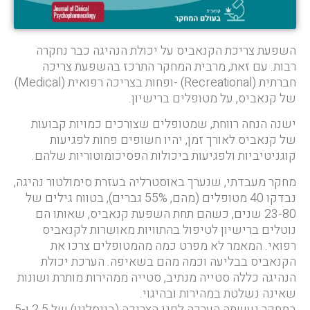
השפעת צריכת הקנאביס על יכולת הנהיגה כבר נחקרה
רבות. עם זאת, מרבית המחקר התרכז בהשפעת צריכה
חברתית (Recreational) -ופחות בצריכה רפואית (Medical)
של קנאביס, על מטופלים ברישיון.
ישנה הנחה רווחת, שמטופלים שצורכים כמויות קבועות
של קנאביס לאורך זמן, יהיו חשופים פחות לפגיעות
קוגניטיביות ולפגיעות ביכולות הפסיכומוטוריות שלהם.
מחקר מעבדתי, שנערך באוסטרליה בעזרת סימולטור נהיגה,
נבדקו 40 מטופלים (מהם, 55% גברים), בטווח גילים של
23-80 שנים, כשהם תחת השפעת קנאביס, שאותו הם
נוטלים ברישיון לטיפול בהתוויות מאושרות לקנאביס
רפואי. המאמר לא מפרט כמה מהמטופלים צרכו את
הקנאביס בבליעה וכמה מהם בשאיפה. הערכת יכולת
הנהיגה כללה סטייה מנתיב, סטייה ממהירות מותרת ושונות
שאינה נשלטת במהירות ובהיגוי.
במחקר נעשתה הערכה לפני הצריכה (בייסליין) של 2.5 ו-5