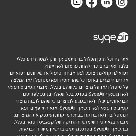
אתר זה וכל תוכן הכלול בו, ניתנים אך ורק למטרת ידע כללי
בלבד ואין בהם כדי להוות פרסום ו/או ייעוץ
רפואי/רוקחי/מקצועי, ו/או אבחון, טיפול או שירותים רפואיים
אחרים היוצרים באופן כלשהו יחסי רופא/מטופל ו/או המלצה
על טיפול ו/או על מוצרים כלשהם בכלל, ומוצרי קנאביס רפואי
ו/או משאף SyqeAir בפרט. בכל שאלה בנוגע לעניינים
הבריאותיים שלך ו/או בנוגע למוצרים כלשהם לרבות מוצרי
קנאביס רפואי ו/או משאף SyqeAir, אנא התייעץ ברופא
המטפל בך ו/או ברוקח בבית המרקחת המנפק את המוצרים.
מובהר בזאת כי השימוש וההחזקה של קנאביס רפואי בכלל,
ובמשאף SyqeAir בפרט, מותנים ברישיון משרד הבריאות
בהתאם להתוויות המאושרות ולדרישות הדין, לרבות פקודת