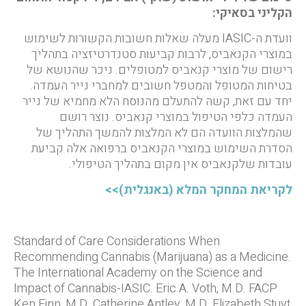
הקליני בסאיקי:
וועדת ה-IASIC מעלה שאלות חשובות הקשורות לשימוש
במוצרי הקנאביס, לרבות קביעות סטנדרטיזציה בתהליך
רישום של מוצרי קנאביס למטופלים. ניכר שהנושא של
בטיחות המטופל והמטפל חשובים למחברי נייר העמדה.
יחד עם זאת, קשה להתעלם מהנוסח הלא מחמיא של נייר
העמדה כלפי הטיפול במוצרי קנאביס. נוצר רושם
שהמלצות הוועדה הם לא המלצות להמשך התהליך של
הסדרת השימוש במוצרי הקנאביס ברפואה אלה קביעת
עובדות שלקנאביס אין מקום בתהליך הטיפולי.
לקריאת המחקר המלא (באנגלית)>>
Standard of Care Considerations When
Recommending Cannabis (Marijuana) as a Medicine.
The International Academy on the Science and
Impact of Cannabis-IASIC. Eric A. Voth, M.D. FACP
Ken Finn, M.D. Catherine Antley, M.D. Elizabeth Stuyt,