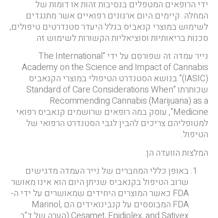
ידי הרופאים המטפלים בנסיבות זהות או דומות של
המחלה. קיימים היום ארגונים רפואיים אשר מתנגדים
לשימוש במוצרי קנאביס בגלל היעדר סטנדרטים טיפולים,
סכנות בריאותיות וסוציאליות הקשורות לשימוש זה.
נייר עמדה זה שפורסם על ידי “The International
Academy on the Science and Impact of Cannabis
(IASIC)” בנושא הסטנדרט הטיפולי במוצרי הקנאביס
שכותרתו “Standard of Care Considerations When
Recommending Cannabis (Marijuana) as a
Medicine”, עוסק במה רופאים שרושמים קנאביס רפואי
למטופליהם צריכים להבין לגבי הסטנדרט הרפואי של
הטיפול.
המלצות הוועדה הן:
באופן כללי המחברים של נייר העמדה מדגישים
שרוב הטיפול בקנאביס שניתן היום הוא אינו מאושר
FDA כאשר המוצרים היחידים שמאושרים על ידי ה-
FDA המבוססים על קנבינואידים הם Marinol,
Cesamet, Epidiolex, and Sativex (הערה של ד”ר