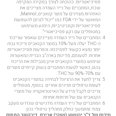
פסיכיאטריות. כהוכחה לצורך בסקירה המקיפה
שכזו, המחברים של נייר העמדה מציינים את
האזהרות מצוינים על מוצר קנאביס, Marinol,
המאושר על ידי FDA כמו “יכול לגרום להשפעות
פסיכיאטריות וקוגניטיביות, הימנע משימוש
במטופלים עם רקע פסיכיאטרי”.
המחברים של נייר העמדה מציינים שאסור שריכוז
ה-THC יעלה מעל-10% במוצר הקנאביס וריכוז גבוה
יותר נמצא כקשור לפסיכוזה והפרעות פסיכיאטריות
אחרות. לטענתם, מדינות בארה”ב הברית המאשרות
שימוש במוצרי הקנאביס אינן מגבילות את הריכוז
בהם, כאשר לטענת המחברים בשוק קיימים מוצרים
עם 70%-90% של THC.
צריך לתעד את הרציונל לבחירה במוצרי הקנאביס
לעומת טיפולים זמינים אחרים. בנוסף, מטופלים
צריכים לקבל מידע על האינטראקציה של מוצרי
הקנאביס עם של תרופות אחרות.
המחברים של נייר העמדה מדגישים שנדרש מעקב
צמוד ומתמשך כחלק מתהליך טיפולי נכון.
סיכום של ד”ר יהושוע (שוקי) אבירם, דירקטור התחום