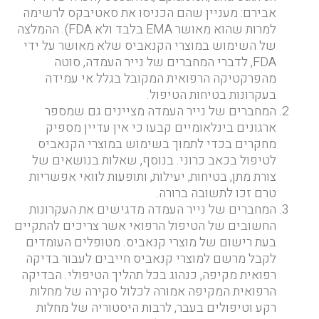
אבירם: מעניין שהם הכניסו את סאטיבקס לרשימה
למרות שהוא מאושר EMA בלבד ולא FDA). ההמלצה
של השימוש במוצרי הקנאביס שלא מאושר על ידי
FDA, לדברי המחברים של נייר העמדה, סוטה
מהפרקטיקה הרפואית המקובל בגלל אי עמידה
בעקרונות בטיחות הטיפול.
המחברים של נייר העמדה מציינים גם שמספר
ארגונים בינלאומיים קבעו כי אין עדיין מספיק
מחקרים בכדי לתמוך בשימוש במוצרי הקנאביס
לטיפול בכאב כרוני. בנוסף, שאלות בנושאים של
צורת מתן, בטיחות, יעילות, ותופעות לוואי אפשריות
טרם זכו לתשובה ברורה.
המחברים של נייר העמדה מדגישים את העקרונות
החשובים של הטיפול הרפואי אשר צריכים להתקיים
בעת רישום של מוצרי קנאביס. מטופלים העומדים
לקבל מרשם למוצרי קנאביס חייבים לעבור בדיקה
רפואית מקיפה, כנהוג בכל תהליך הטיפולי. הבדיקה
הרפואית המקיפה אמורה לכלול סקירה של מחלות
רקע וטיפולים בעבר, לרבות היסטוריה של מחלות