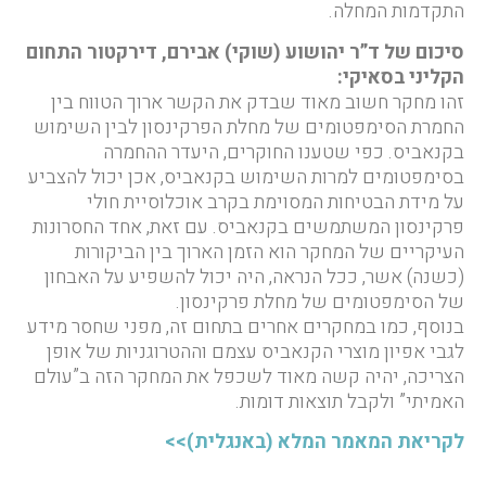
התקדמות המחלה.
סיכום של ד”ר יהושוע (שוקי) אבירם, דירקטור התחום
הקליני בסאיקי:
זהו מחקר חשוב מאוד שבדק את הקשר ארוך הטווח בין
החמרת הסימפטומים של מחלת הפרקינסון לבין השימוש
בקנאביס. כפי שטענו החוקרים, היעדר ההחמרה
בסימפטומים למרות השימוש בקנאביס, אכן יכול להצביע
על מידת הבטיחות המסוימת בקרב אוכלוסיית חולי
פרקינסון המשתמשים בקנאביס. עם זאת, אחד החסרונות
העיקריים של המחקר הוא הזמן הארוך בין הביקורות
(כשנה) אשר, ככל הנראה, היה יכול להשפיע על האבחון
של הסימפטומים של מחלת פרקינסון.
בנוסף, כמו במחקרים אחרים בתחום זה, מפני שחסר מידע
לגבי אפיון מוצרי הקנאביס עצמם וההטרוגניות של אופן
הצריכה, יהיה קשה מאוד לשכפל את המחקר הזה ב”עולם
האמיתי” ולקבל תוצאות דומות.
לקריאת המאמר המלא (באנגלית)>>