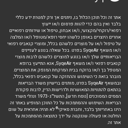
אתר זה וכל תוכן הכלול בו, ניתנים אך ורק למטרת ידע כללי
בלבד ואין בהם כדי להוות פרסום ו/או ייעוץ
רפואי/רוקחי/מקצועי, ו/או אבחון, טיפול או שירותים רפואיים
אחרים היוצרים באופן כלשהו יחסי רופא/מטופל ו/או המלצה
על טיפול ו/או על מוצרים כלשהם בכלל, ומוצרי קנאביס רפואי
ו/או משאף SyqeAir בפרט. בכל שאלה בנוגע לעניינים
הבריאותיים שלך ו/או בנוגע למוצרים כלשהם לרבות מוצרי
קנאביס רפואי ו/או משאף SyqeAir, אנא התייעץ ברופא
המטפל בך ו/או ברוקח בבית המרקחת המנפק את המוצרים.
מובהר בזאת כי השימוש וההחזקה של קנאביס רפואי בכלל,
ובמשאף SyqeAir בפרט, מותנים ברישיון משרד הבריאות
בהתאם להתוויות המאושרות ולדרישות הדין, לרבות פקודת
הסמים המסוכנים [נוסח חדש], התשל”ג-1973 ונהלי משרד
הבריאות. השימוש וההסתמכות על כל התוכן המופיע באתר זה
®
הינו באחריותך בלבד, וחברת סאיקי
לא תהיה אחראית על שום
החלטה או פעולה שננקטה על ידך כתוצאה מהסתמכות על
אתר זה.