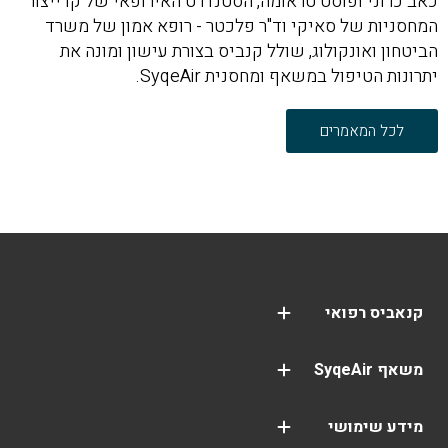
כאב כרוני ופוסט טראומה, הסטנדרט האירופאי של קו ייצור
המחסניות של סאיקי וד"ר פלכטר - רופא אמון של משרד
הביטחון ואונקולוג, שולל קנביס בצורת עישון ומונה את
יתרונות הטיפול במשאף ומחסנית SyqeAir.
לכל המאמרים
קנאביס רפואי
שמן קנאביס CBD
פסיכיאטריה (פוסט טראומה | PTSD)
משאף SyqeAir
100% מימון ממשרד הביטחון
משאף SyqeAir
SyqeAir – זכויות נפגעי פעולות איבה
אפליקציית SyqeAir
סבסוד המשאף והמחסנית לנפגעי תאונות עבודה
איך להשתמש במשאף SyqeAir
מידע שימושי