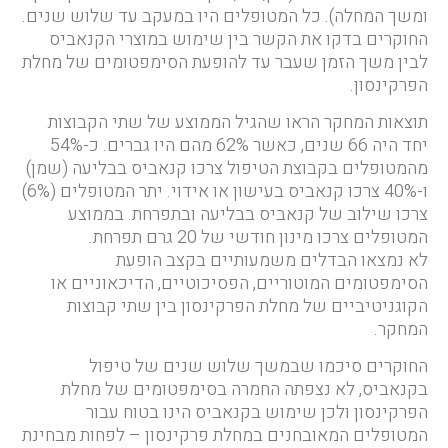
ומשך המחלה). כל המטופלים היו במעקב עד שלוש שנים.
החוקרים בדקו את הקשר בין שימוש במוצרי הקנאביס
לבין משך הזמן שעבר עד להופעת הסימפטומים של מחלת
הפרקינסון.
תוצאות המחקר הראו שהגיל הממוצע של שתי הקבוצות
יחד היה 66 שנים, כאשר 62% מהם היו גברים. כ-54%
מהמטופלים בקבוצת הטיפול צרכו קנאביס בבליעה (שמן)
ו-40% צרכו קנאביס בעישון או אידוי. יתר המטופלים (6%)
צרכו שילוב של קנאביס בבליעה ובתפרחת. בממוצע
המטופלים צרכו מינון חודשי של 20 גרם תפרחת.
לא נמצאו הבדלים משמעותיים בקצב הופעת
הסימפטומים המוטוריים, הפסיכוטיים, הדיכאוניים או
הקוגניטיביים של מחלת הפרקינסון בין שתי קבוצות
המחקר.
החוקרים סיכמו שבמשך שלוש שנים של טיפול
בקנאביס, לא נצפתה החמרה בסימפטומים של מחלת
הפרקינסון ולכן שימוש בקנאביס הינו בטוח עבור
המטופלים המאובחנים במחלת פרקינסון – לפחות מבחינת