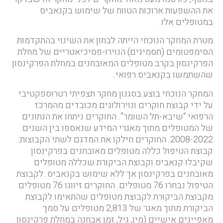
את ההשפעות ארוכות הטווח של שימוש בקנאביס
במטופלים אלו.
מטרת המחקר הנוכחי הייתה לבחון את השינוי בהתקדמות
הסימפטומים (תסמינים) הנוירו-פסיכיאטריים של מחלת
הפרקינסון בקרב מטופלים המאובחנים במחלת הפרקינסון
שהשתמשו בקנאביס רפואי.
המחקר הנוכחי בוצע בסגנון מחקר תצפיתי רטרוספקטיבי
על ידי קבוצת חוקרים ונוירולוגים מכובדים מהמרכז
הרפואי “שיבא-תל השומר”. החוקרים ניתחו את הנתונים
של המטופלים מתוך מאגרי המידע שנאספו בין השנים
2008-2022. החוקרים חילקו את המדגם לשתי הקבוצות:
קבוצת הטיפול כללה מטופלים מאובחנים בפרקינסון
שקיבלו קנאביס וקבוצת הביקורת שכללה מטופלים
מאובחנים בפרקינסון אך ללא שימוש בקנאביס. לקבוצת
הטיפול נבחרו 76 מטופלים. החוקרים זיווגו 76 מטופלים
מקבוצת הביקורת לקבוצת מטופלים שהתאימו לקבוצת
הביקורת מתוך מאגר של 2,813 מטופלים על סמך
מאפיינים אישיים (מין, גיל, זמן אבחנה במחלת פרקינסון