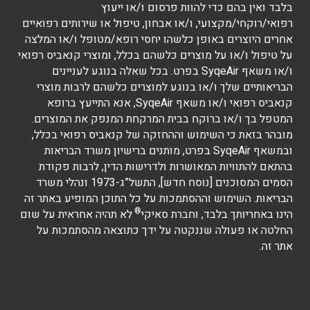
בלבד ואין בהם כדי להוות פרסום ו/או ייעוץ
רפואי/רוקחי/מקצועי, ו/או אבחון, טיפול או שירותים רפואיים
אחרים היוצרים באופן כלשהו יחסי רופא/מטופל ו/או המלצה
על טיפול ו/או על מוצרים כלשהם בכלל, ומוצרי קנאביס רפואי
ו/או משאף SyqeAir בפרט. בכל שאלה בנוגע לעניינים
הבריאותיים שלך ו/או בנוגע למוצרים כלשהם לרבות מוצרי
קנאביס רפואי ו/או משאף SyqeAir, אנא התייעץ ברופא
המטפל בך ו/או ברוקח בבית המרקחת המנפק את המוצרים.
מובהר בזאת כי השימוש וההחזקה של קנאביס רפואי בכלל,
ובמשאף SyqeAir בפרט, מותנים ברישיון משרד הבריאות
בהתאם להתוויות המאושרות ולדרישות הדין, לרבות פקודת
הסמים המסוכנים [נוסח חדש], התשל”ג-1973 ונהלי משרד
הבריאות. השימוש וההסתמכות על כל התוכן המופיע באתר זה
®
הינו באחריותך בלבד, וחברת סאיקי
לא תהיה אחראית על שום
החלטה או פעולה שננקטה על ידך כתוצאה מהסתמכות על
אתר זה.