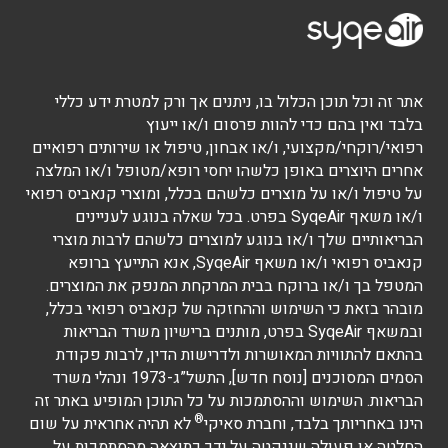
אתר זה וכל תוכן הכלול בו, ניתנים אך ורק למטרת ידע כללי
בלבד ואין בהם כדי להוות פרסום ו/או ייעוץ
רפואי/רוקחי/מקצועי, ו/או אבחון, טיפול או שירותים רפואיים
אחרים היוצרים באופן כלשהו יחסי רופא/מטופל ו/או המלצה
על טיפול ו/או על מוצרים כלשהם בכלל, ומוצרי קנאביס רפואי
ו/או משאף SyqeAir בפרט. בכל שאלה בנוגע לעניינים
הבריאותיים שלך ו/או בנוגע למוצרים כלשהם לרבות מוצרי
קנאביס רפואי ו/או משאף SyqeAir, אנא התייעץ ברופא
המטפל בך ו/או ברוקח בבית המרקחת המנפק את המוצרים.
מובהר בזאת כי השימוש וההחזקה של קנאביס רפואי בכלל,
ובמשאף SyqeAir בפרט, מותנים ברישיון משרד הבריאות
בהתאם להתוויות המאושרות ולדרישות הדין, לרבות פקודת
הסמים המסוכנים [נוסח חדש], התשל”ג-1973 ונהלי משרד
הבריאות. השימוש וההסתמכות על כל התוכן המופיע באתר זה
®
הינו באחריותך בלבד, וחברת סאיקי
לא תהיה אחראית על שום
החלטה או פעולה שננקטה על ידך כתוצאה מהסתמכות על