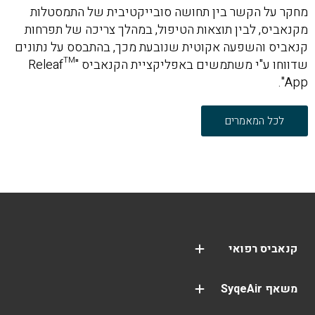
מחקר על הקשר בין תחושה סובייקטיבית של התמסטלות
מקנאביס, לבין תוצאות הטיפול, במהלך צריכה של תפרחות
קנאביס והשפעה אקוטית שנובעת מכך, בהתבסס על נתונים
שדווחו ע"י משתמשים באפליקציית הקנאביס "™Releaf
App".
לכל המאמרים
קנאביס רפואי
שמן קנאביס CBD
פסיכיאטריה (פוסט טראומה | PTSD)
משאף SyqeAir
100% מימון ממשרד הביטחון
משאף SyqeAir
SyqeAir – זכויות נפגעי פעולות איבה
אפליקציית SyqeAir
סבסוד המשאף והמחסנית לנפגעי תאונות עבודה
איך להשתמש במשאף SyqeAir