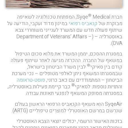
®
חברת Syqe
Medical, המפתחת טכנולוגיה לשאיפה
מבוקרת של
קנאביס רפואי
במינון מדוד ועקבי, הודיעה על
שיתוף פעולה חדש עם המשרד לענייני משוחררי צבא
באוסטרליה – (Department of Veterans’ Affairs –
DVA).
במסגרת ההסכם, יממן המשרד את מלוא סכום הטיפול
במשאף של החברה. ההכרזה מגיעה לאחר שיתוף פעולה
®
קודם בין סאיקי
לבין משרד הביטחון בישראל,
שבמסגרתו המשאף ניתן לאלפי מטופלים – נכי מערכת
הביטחון – המתמודדים עם כאב כרוני,
פוסט-טראומה
®
והתויות נוספות. לסאיקי
כבר קיימת פעילות באוסטרליה,
במסגרתה מסופק המשאף לנפגעי תאונות עבודה.
SyqeAir הוא משאף הקנאביס הרפואי הראשון בעולם
שנרשם במרשם האוסטרלי למוצרים טיפוליים (ARTG).
בזכות האישור הרשמי, יכולים יוצאי הצבא האוסטרלי
שסובלים מכאב כרוני וממצבים רפואיים נוספים לקבל