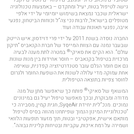
גישה לטיפול בטוח, יעיל ומתקדם – באמצעות טכנולוגיה
ישראלית שכבר נמצאת בשימוש יומיומי על ידי אלפי
מטופלים בישראל, לרבות נכי צה”ל וכוחות הביטחון, נפגעי
איבה, נפגעי תאונות עבודה ועוד.
החברה נוסדה בשנת 2011 על ידי פרי דוידסון, איש הייטק
שבעבר נמנה עם הצוות המייסד של חברת הקנאביס “תיקון
®
עולם”. הוא הקים את סאיקי
במטרה לתת מענה לבעיה
מרכזית בטיפול בקנאביס – חוסר אחידות בין מנות שונות.
גם אם חומר הגלם עובר סטנדרטיזציה קפדנית, שאיפה
אחת עמוקה מדי עלולה לשנות את השפעת החומר ולגרום
לחוסר צפיות בתוצאה הטיפולית.
®
המשאף של סאיקי
פותח כך שיאפשר מתן של מנה
מדודה ומבוקרת, ובכך מאפשר טיפול יעיל גם במינונים
נמוכים. מנכ”לית יחידת SyqeAir, חגית קמין, מסבירה כי
“טכנולוגיית המינון הנמוך שפיתחנו מהווה בסיס לטיפול
מותאם אישית, אפקטיבי ובטוח, תוך מזעור תופעות הלוואי
ושמירה על רמת איכות, עקביות ובטיחות קלינית גבוהה”.