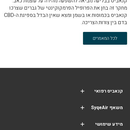
קנאביס בבליעה מביאה להשפעה מהירה על עוצמת כאב.
מחקר זה בחן את הפרופיל הפרמקוקינטי של גברים שצרכו
קנאביס בכמוסות או בשמן ומצא שאין הבדל בספיגת ה-CBD
בדם בין צורות הצריכה.
לכל המאמרים
קנאביס רפואי
שמן קנאביס CBD
פסיכיאטריה (פוסט טראומה | PTSD)
משאף SyqeAir
100% מימון ממשרד הביטחון
משאף SyqeAir
SyqeAir – זכויות נפגעי פעולות איבה
אפליקציית SyqeAir
סבסוד המשאף והמחסנית לנפגעי תאונות עבודה
איך להשתמש במשאף SyqeAir
מידע שימושי