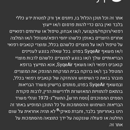
אתר זה וכל תוכן הכלול בו, ניתנים אך ורק למטרת ידע כללי
בלבד ואין בהם כדי להוות פרסום ו/או ייעוץ
רפואי/רוקחי/מקצועי, ו/או אבחון, טיפול או שירותים רפואיים
אחרים היוצרים באופן כלשהו יחסי רופא/מטופל ו/או המלצה
על טיפול ו/או על מוצרים כלשהם בכלל, ומוצרי קנאביס רפואי
ו/או משאף SyqeAir בפרט. בכל שאלה בנוגע לעניינים
הבריאותיים שלך ו/או בנוגע למוצרים כלשהם לרבות מוצרי
קנאביס רפואי ו/או משאף SyqeAir, אנא התייעץ ברופא
המטפל בך ו/או ברוקח בבית המרקחת המנפק את המוצרים.
מובהר בזאת כי השימוש וההחזקה של קנאביס רפואי בכלל,
ובמשאף SyqeAir בפרט, מותנים ברישיון משרד הבריאות
בהתאם להתוויות המאושרות ולדרישות הדין, לרבות פקודת
הסמים המסוכנים [נוסח חדש], התשל”ג-1973 ונהלי משרד
הבריאות. השימוש וההסתמכות על כל התוכן המופיע באתר זה
®
הינו באחריותך בלבד, וחברת סאיקי
לא תהיה אחראית על שום
החלטה או פעולה שננקטה על ידך כתוצאה מהסתמכות על
אתר זה.