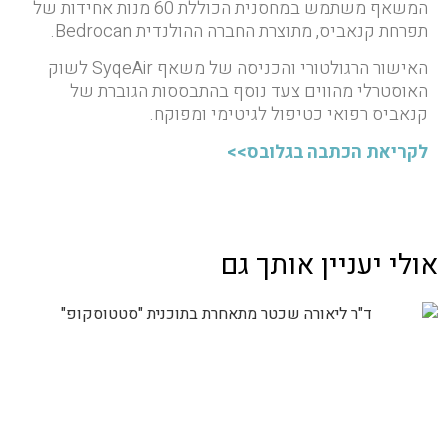
המשאף משתמש במחסנית הכוללת 60 מנות אחידות של
תפרחת קנאביס, מתוצרת החברה ההולנדית Bedrocan.
האישור הרגולטורי והכניסה של משאף SyqeAir לשוק
האוסטרלי מהווים צעד נוסף בהתבססות הגוברת של
קנאביס רפואי כטיפול לגיטימי ומפוקח.
לקריאת הכתבה בגלובס>>
אולי יעניין אותך גם