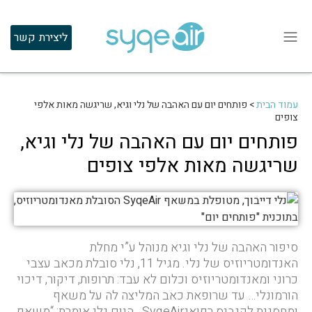
ליצירת קשר
עמוד הבית
>
פותחים יום עם האהבה של נלי וגיא, שריגשה מאות אלפי
צופים
פותחים יום עם האהבה של נלי וגיא,
שריגשה מאות אלפי צופים
סיפור האהבה של נלי וגיא מנוהל ע”י מחלת
האנדומטריוזיס של נלי. מגיל 11, נלי סובלת מכאב עצבי
כרוני ומאנדומטריוזיס וכלום לא עבד: תרופות, דיקור, דיכוי
הורמונלי… עד שרופאת כאב המליצה לה על משאף
ומחסנית לקנביס רפואיSyqeAir . היום נלי אומרת: “משאף