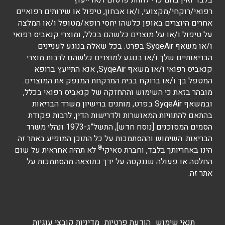
בלבד ואין בהם כדי להוות פרסום ו/או ייעוץ
רפואי/רוקחי/מקצועי, ו/או אבחון, טיפול או שירותים רפואיים
אחרים היוצרים באופן כלשהו יחסי רופא/מטופל ו/או המלצה
על טיפול ו/או על מוצרים כלשהם בכלל, ומוצרי קנאביס רפואי
ו/או משאף SyqeAir בפרט. בכל שאלה בנוגע לעניינים
הבריאותיים שלך ו/או בנוגע למוצרים כלשהם לרבות מוצרי
קנאביס רפואי ו/או משאף SyqeAir, אנא התייעץ ברופא
המטפל בך ו/או ברוקח בבית המרקחת המנפק את המוצרים.
מובהר בזאת כי השימוש וההחזקה של קנאביס רפואי בכלל,
ובמשאף SyqeAir בפרט, מותנים ברישיון משרד הבריאות
בהתאם להתוויות המאושרות ולדרישות הדין, לרבות פקודת
הסמים המסוכנים [נוסח חדש], התשל”ג-1973 ונהלי משרד
הבריאות. השימוש וההסתמכות על כל התוכן המופיע באתר זה
®
הינו באחריותך בלבד, וחברת סאיקי
לא תהיה אחראית על שום
החלטה או פעולה שננקטה על ידך כתוצאה מהסתמכות על
אתר זה.
תנאי שימוש
הודעת פרטיות
מדיניות קובצי עוגיות