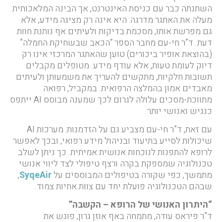
השתנתה כבר עם כניסת האינטרנט, אך הבינה המלאכותית
מעלה את האתגר מדרגה: היא אינה רק מציגה מידע, אלא
גם מפרשת אותו, מסכמת בדיקות ולעיתים אף נותנת חוות
דעת. ד”ר חי-עם מחבר הספר “הכאב שבשחיקת החמלה”
(בהוצאת אופיר ביכורים) טוען שהאתגר המרכזי אינו רק
דיוק לעומת טעות, אלא עודף מידע. מטופלים מקבלים
תשובות חלקיות, מתקשים להעריך את משמעותן ולעיתים
מאבדים אמון בהמלצה הרפואית. במקביל, רפואה
מתווכת-מסכים עלולה לגרום לכך שמענה מבוסס AI ייתפס
כנגיש ואנושי יותר.
עם זאת, ד”ר חי-עם מצביע גם על הזדמנות: מערכות AI
שיכולות לסייע בתיעוד ובניהול מידע רפואי, ובכך לאפשר
לרופא להתפנות לנוכחות אנושית אמיתית. כך ניתן לשלב
טכנולוגיה שמספקת בקרה ורצף טיפולי לצד ליווי אנושי
מתמשך, כפי שקורה בטיפולים המבוססים על
SyqeAir
,
שבהם הטכנולוגיה פועלת יחד עם צוות אחיות צמוד.
“היתרון האנושי של הרופא – הקשבה”
ד”ר פיראס עודה, מתמחה באף אוזן גרון, פוגש את