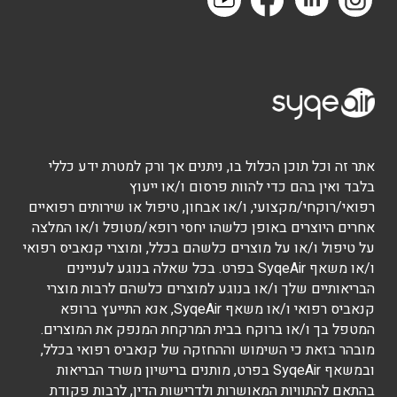
אתר זה וכל תוכן הכלול בו, ניתנים אך ורק למטרת ידע כללי
בלבד ואין בהם כדי להוות פרסום ו/או ייעוץ
רפואי/רוקחי/מקצועי, ו/או אבחון, טיפול או שירותים רפואיים
אחרים היוצרים באופן כלשהו יחסי רופא/מטופל ו/או המלצה
על טיפול ו/או על מוצרים כלשהם בכלל, ומוצרי קנאביס רפואי
ו/או משאף SyqeAir בפרט. בכל שאלה בנוגע לעניינים
הבריאותיים שלך ו/או בנוגע למוצרים כלשהם לרבות מוצרי
קנאביס רפואי ו/או משאף SyqeAir, אנא התייעץ ברופא
המטפל בך ו/או ברוקח בבית המרקחת המנפק את המוצרים.
מובהר בזאת כי השימוש וההחזקה של קנאביס רפואי בכלל,
ובמשאף SyqeAir בפרט, מותנים ברישיון משרד הבריאות
בהתאם להתוויות המאושרות ולדרישות הדין, לרבות פקודת