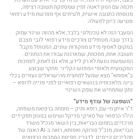
חכמה עם המון דאטה זמין שמספקת תשובה רציפה,
מנוסחת כתגובה אישית, ולעיתים אף מפרשת מידע רפואי
ומציעה כיוון לפעולה.
המעבר הזה לא טכנולוגי בלבד, אלא מהווה שינוי עמוק
בדרך שבה מטופלים צורכים מידע רפואי לגבי מצבם.
במקום לאסוף מידע ממקורות שונים, המטופל מקבל
תשובה אחת, מסכמת, שמארגנת עבורו את הנתונים.
המשמעות נוגעת לא רק לידע, אלא גם לאמון, לסמכות
המקצועית ולאופי המפגש הקליני. מחקר שבוצע
ב”אסותא” מצא שמעל למחצית מהישראלים נעזרים בכלי
בינה מלאכותית בנושאים רפואיים לפני פנייה לרופא –
נתון שממחיש את עומק השינוי.
“השפעה של עודף מידע”
ד”ר איתן חי-עם, רופא ותיק – מומחה ברפואת משפחה,
היו”ר הרפואי של סאיקי מדיקל ושימש במגוון תפקידים
מרכזיים בתחום הבריאות; בין השאר מנכ״ל משרד
הבריאות, מנכ”ל סורוקה ואסותא, רואה ב-AI האצה של
תהליכים קיימים. לדבריו, תפיסת הסמכות הרפואית