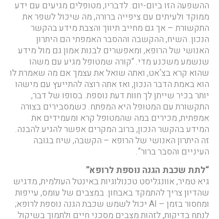
ההשפעה הזו ביום-יום. לדבריו, מטופלים מגיעים עם ידע
ממוקד ולעיתים עם ציפייה ברורה, מה שיכול לשפר את
התקשורת – אך גם מחייב תיווך והצבת מידע בהקשר
הנכון. השיח, ההקשבה וההסבר האמפתי הם היתרון
האנושי של הרופא, ומאפשרים לבנות אמון גם מול מידע
שנשמע משכנע מדי. “קורה שמטופל מגיע עם משהו
שהוא קרא בצ’אט, ואתה שואל את עצמך אם מה שאמרת לו
הוא באמת הדבר הנכון, ואז אתה רוצה להתייעץ עם מישהו
יותר בכיר שייתן לך חוות דעת נוספת. בסופו של דבר,
התקשורת עם המטופל היא המפתח. כשמסבירים בצורה
אמפתית, מכירים במה שהמטופל קרא ומעמידים את
המידע בהקשר הנכון, ברוב המקרים אפשר להגיע להבנה.
זה היתרון האנושי של הרופא – הקשבה, שיח בגובה
העיניים והסבר ברור”.
“לתת שכבת הגנה נוספת לרופא”
גיא טמיר, אוונגליסט טכנולוגיות באינטל העולמית, מדגיש
שהדיון צריך להתמקד באבחון. במצבים של עומס, עייפות
ומחסור בזמן – AI יכול לשמש שכבת הגנה נוספת לרופא;
לנתח בדיקות, לזהות מצבים מסכני חיים ולתמוך בשיקול