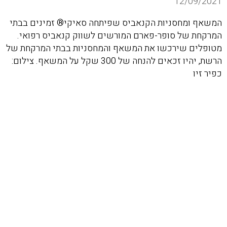
12/09/2021
המשאף ומחסניות הקנאביס שפיתחה סאיקי® זמינים בבתי
המרקחת של סופר-פארם המורשים לשווק קנאביס רפואי.
מטופלים שירכשו את המשאף והמחסניות בבתי המרקחת של
הרשת, יהיו זכאים להנחה של 300 שקל על המשאף. צילום:
כפיר זיו