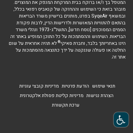
המטפל בך ו/או ברוקח בבית המרקחת המנפק את המוצרים.
מובהר בזאת כי השימוש וההחזקה של קנאביס רפואי בכלל,
ובמשאף SyqeAir בפרט, מותנים ברישיון משרד הבריאות
בהתאם להתוויות המאושרות ולדרישות הדין, לרבות פקודת
הסמים המסוכנים [נוסח חדש], התשל”ג-1973 ונהלי משרד
הבריאות. השימוש וההסתמכות על כל התוכן המופיע באתר זה
®
הינו באחריותך בלבד, וחברת סאיקי
לא תהיה אחראית על שום
החלטה או פעולה שננקטה על ידך כתוצאה מהסתמכות על
אתר זה.
תנאי שימוש
הודעת פרטיות
מדיניות קובצי עוגיות
הצהרת נגישות
מדיניות קליטת פסולת אלקטרונית
ערכת תקשורת
פתח סרגל נגישות