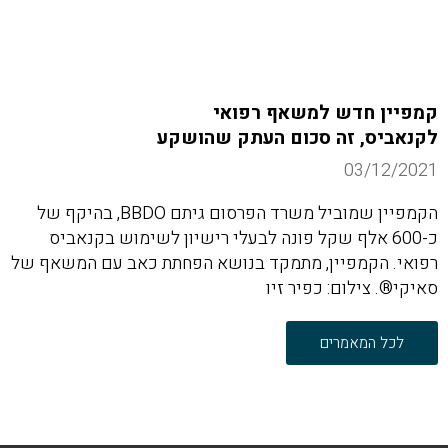
קמפיין חדש למשאף רפואי
לקנאביס, זה סכום העתק שהושקע
03/12/2021
הקמפיין שמוביל משרד הפרסום גיתם BBDO, בהיקף של
כ-600 אלף שקל פונה לבעלי רישיון לשימוש בקנאביס
רפואי. הקמפיין, מתמקד בנושא הפחתת כאב עם המשאף של
סאיקי®. צילום: כפיר זיו
לכל המאמרים