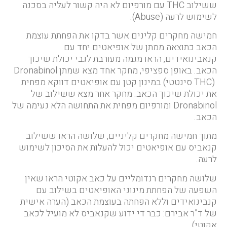
ששילוב THC עם מורפיום לא היה קשור לעליה בסכנה
לשימוש לרעה (Abuse).
חמישה מחקרים קלינים אשר בדקו את הפחתת עוצמת
הכאב כתוצאה ממתן של אופיאטים יחד עם
קנאבינואידים, הראו מגמה מעורבת לגבי יכולת שיכוך
הכאב. באופן ספציפי, מחקר אחד מצא שמתן Dronabinol
(THC סינטטי) במינון קטן עם אופיאטים דווקא מפחית
את יכולת שיכוך הכאב. מחקר אחר מצא ששילוב של
Dronabinol ומורפיום מפחית את התחושה הלא נעימה של
הכאב.
מתוך חמישה מחקרים קליניים, שלושה הראו ששילוב
קנאביס עם אופיאטים יכול להעלות את הסיכון לשימוש
לרעה.
שלושה מחקרים רנדומליים על כאב אקוטי הראו שאין
השפעה של הפחתת מינוני האופיאטים בשילוב עם
קנבינואידים וללא הפחתה בעוצמת הכאב (הערה אישית
של ד”ר אבירם: כבר די ידוע שקנאביס לא מועיל לכאב
אקוטי).