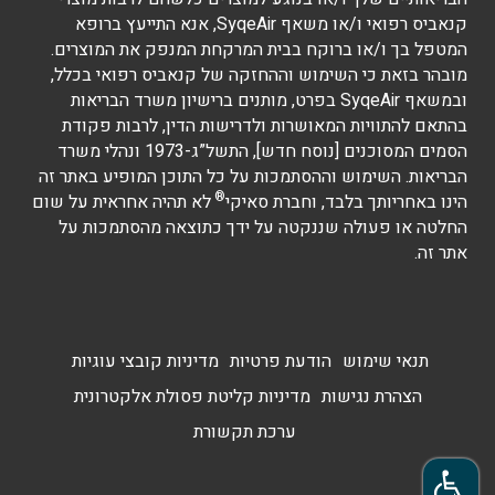
קנאביס רפואי ו/או משאף SyqeAir, אנא התייעץ ברופא
המטפל בך ו/או ברוקח בבית המרקחת המנפק את המוצרים.
מובהר בזאת כי השימוש וההחזקה של קנאביס רפואי בכלל,
ובמשאף SyqeAir בפרט, מותנים ברישיון משרד הבריאות
בהתאם להתוויות המאושרות ולדרישות הדין, לרבות פקודת
הסמים המסוכנים [נוסח חדש], התשל”ג-1973 ונהלי משרד
הבריאות. השימוש וההסתמכות על כל התוכן המופיע באתר זה
®
הינו באחריותך בלבד, וחברת סאיקי
לא תהיה אחראית על שום
החלטה או פעולה שננקטה על ידך כתוצאה מהסתמכות על
אתר זה.
תנאי שימוש
הודעת פרטיות
מדיניות קובצי עוגיות
הצהרת נגישות
מדיניות קליטת פסולת אלקטרונית
ערכת תקשורת
פתח סרגל נגישות