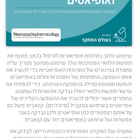
שימוש נרחב בתרופות אופיאטיות לטיפול בכאב חושף את
תופעות הלוואי המסוכנות שלו: שימוש ממושך מצריך עליה
מתמדת במינונים של התרופות האופיאטיות כדי להשיג את
אותה השפעה, התפתחות של התמכרות ותלות באופיאטים
והופעת תסמונת גמילה בהפסקת השימוש. כדי להפחית את
שיעור תופעות הלוואי האלו נבדקה אפשרות להשתמש
בחומרים אשר יכולים להגביר את ההשפעה הקלינית של
אופיאטים בשימוש במקביל (סינרגיזם). קנאביס פועל גם
על אותם רצפטורים כמו אופיאטים ולכן נבדקה בעבר
אפשרות של שימוש באופיאטים יחד עם קנאביס.
המטרה של הסקירה הספרותית הנוכחית הייתה לבדוק את