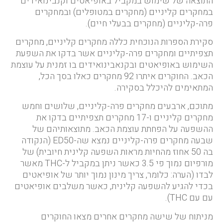
התוצאה של שימוש במקביל באופיאטים וקנבינואידים
במחקרים קליניים (מחקרים במטופלים) ובמחקרים
פרה-קליניים (מחקרים בבעלי חיים).
סקירת הספרות הנוכחית כללה מחקרים קליניים, מחקרים
תצפיתיים ומחקרים פרה-קליניים אשר בדקו את השפעת
השימוש באופיאטים ובקנאבינואידים בו זמנית על עוצמת
הכאב. החוקרים איתרו 92 מחקרים כאלו בסך הכל,
המתאימים להיכלל בסקירה.
מתוכם, ארבעים מחקרים פרה-קליניים, שלושים וחמש
מחקרים קליניים ו-17 מחקרים תצפיתיים בדקו את
ההשפעה על הפחתת עוצמת הכאב. מתוצאותיהם של
שבעה מחקרים פרה-קליניים נמצא שה-ED50 (הנקודה
בה 50 אחוז מהחיות מראות השפעה קלינית חיובית) של
מורפיום נמוך פי 3.5 כאשר ניתן במקביל ל-THC מאשר
לבדו (הערה: כלומר, צריך מינון נמוך יותר של אופיאטים
בכדי להגיע להשפעה קלינית, כאשר משלבים אופיאטים
עם עם THC).
מניתוח של שישה מחקרים אחרים מצאו החוקרים