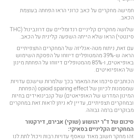
חמישה מחקרים על כאב כרוני הראו הפחתה בעוצמת
הכאב.
שלושה מחקרים קליניים רנדומליים עם דרונבינול (THC
סינטטי) הראו שלא הייתה השפעה קלינית על הכאב.
עם זאת, ניתוח מטה-אנליזה של המחקרים התצפיתיים
הראה ש-39% מהמטופלים דיווחו על הפסקת השימוש
באופיאטים, ו-85% מהמטופלים דיווחו על הפחתת מינון
של האופיואיטים.
הכותבים סיכמו את המאמר בכך שלמרות שישנם עדויות
שמסמנות לכיוון של opioid sparing effect (הפחתת
המינון המדרש של האופיאטים) של קנבינואידים בחיות
ובמחקרים תצפיתיים, עדיין לא ניתן לראות זאת במחקרים
מבוקרים ברמה גבוהה.
סיכום של ד”ר יהושוע (שוקי) אבירם, דירקטור
המחקרים הקליניים בסאיקי:
זהו מחקר חשוב מאוד שאסף עדויות רבות ויכול לתת לנו