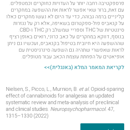
פרספקטיבה רחבה יותר על העדויות כחוקרים וכמטפלים.
עם זאת, ברור שאי אפשר לראות את ההשפעה במחקרים
קליניים ברמה גבוהה, כדי עד היום לא נעשו מחקרים כאלו
על קנאביס פול-ספקטרום בשאיפה, אלא רק על נגזרות
סינטטיות של THC וספריי שמשלב רק THC ו-CBD.
בנוסף, דווקא במחקרים על כאב כרוני, רואים באופן רציף
שההשפעה היא חיובית בטיפול בקנאביס, ועכשיו גם ניתן
לראות שאפשרי שתהיה גם השפעה סינרגיסטית עם
אופיאטים על הפחתת עוצמת הכאב עבור מטופלים.
לקריאת המאמר המלא (באנגלית)>>
Nielsen, S., Picco, L., Murnion, B.
et al.
Opioid-sparing
effect of cannabinoids for analgesia: an updated
systematic review and meta-analysis of preclinical
and clinical studies.
Neuropsychopharmacol.
47,
1315–1330 (2022)