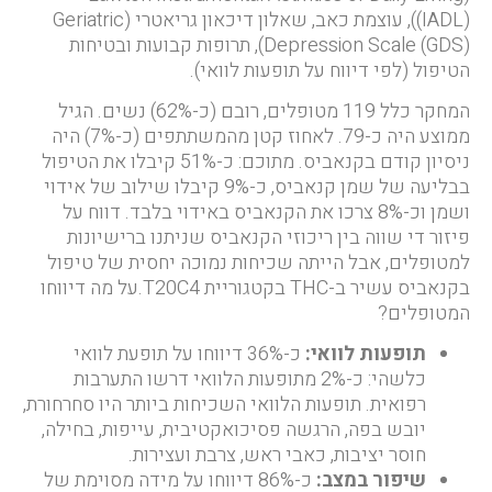
(IADL)), עוצמת כאב, שאלון דיכאון גריאטרי (Geriatric
Depression Scale (GDS)), תרופות קבועות ובטיחות
הטיפול (לפי דיווח על תופעות לוואי).
המחקר כלל 119 מטופלים, רובם (כ-62%) נשים. הגיל
ממוצע היה כ-79. לאחוז קטן מהמשתתפים (כ-7%) היה
ניסיון קודם בקנאביס. מתוכם: כ-51% קיבלו את הטיפול
בבליעה של שמן קנאביס, כ-9% קיבלו שילוב של אידוי
ושמן וכ-8% צרכו את הקנאביס באידוי בלבד. דווח על
פיזור די שווה בין ריכוזי הקנאביס שניתנו ברישיונות
למטופלים, אבל הייתה שכיחות נמוכה יחסית של טיפול
בקנאביס עשיר ב-THC בקטגוריית T20C4.על מה דיווחו
המטופלים?
תופעות לוואי:
כ-36% דיווחו על תופעת לוואי
כלשהי: כ-2% מתופעות הלוואי דרשו התערבות
רפואית. תופעות הלוואי השכיחות ביותר היו סחרחורת,
יובש בפה, הרגשה פסיכואקטיבית, עייפות, בחילה,
חוסר יציבות, כאבי ראש, צרבת ועצירות.
שיפור במצב:
כ-86% דיווחו על מידה מסוימת של