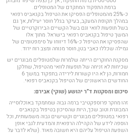
סטטיסטית ברמת התפקוד, אך כן נצפה שיפור מובהק
ברמת התפקוד המתקדם של המטופלים.
כ-25% מהמטופלים הפסיקו את הטיפול בקנאביס רפואי
במהלך תקופת המעקב, בעיקר בגלל חוסר יעילות, אך גם
בשל תופעות לוואי וגם בשל הקשיים הבירוקרטיים של
המשך טיפול בקנאביס רפואי בישראל. מתוך אלו
שהפסיקו את הטיפול כ-16% דיווחו על סימפטומים של
גמילה שכללו כאבי בטן, חוסר מנוחה ומצב רוח ירוד.
מסקנת החוקרים הייתה שלמרות שלמטופלים מבוגרים יש
שכיחות לא זניחה של תופעות לוואי מהטיפול, שחלקן
חמורות, הן לא היו קשורות לירידה בתפקוד במשך 6
החודשים הראשונים של הטיפול בקנאביס רפואי.
סיכום ומסקנות ד”ר יהושע (שוקי) אבירם
:
זהו מחקר פרוספקטיבי ברמה גבוה שמתמקד באוכלוסייה
המבוגרת וטוב שכך, היות שהסיכון בטיפול בקנאביס
רפואי במטופלים מבוגרים וקשישים גבוה משמעותית, וכל
הוספה לידע של הקהילה הרפואית והמדעית לגבי אופן
השפעת הטיפול עליהם היא חשובה מאוד. (שלא לדבר על