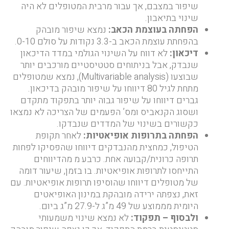
שיפור במצבם, אך עבור מרבית המטופלים לא היה
שינוי בתיאבון.
הפחתה בעוצמת הכאב:
נמצא שיפור מובהק
בהפחתת עוצמת הכאב ב-3.3 נקודות על סולם 0-10.
דיכאון:
לא דווח על השינוי הגולמי במדד הדיכאון
שנבדק, אבל בניתוחים סטטיסטיים מורכבים יותר
שבוצעו (Multivariable analysis), נמצא שמטופלים
מתחת לגיל 80 דיווחו על שיפור מובהק בדיכאון.
גברים דיווחו על שיפור גבוה יותר בתפקוד מתקדם
ושסוג הקנאביס ומס’ הפעמים של הצריכה לא נמצאו
כקשורים בשינוי של המדדים שנבדקו.
הפחתה בתרופות אופיאטיות:
לאחר תקופת
הטיפול, כמחצית מהנבדקים דיווחו שהפסיקו לפחות
תרופה כרונית/קבועה אחת. כרבע מ מהדיווחים
התייחסו לתרופות אופיאטיות. בו בזמן, שיעור דומה
של מטופלים דיווחו שהוסיפו תרופות אופיאטיות. עם
זאת, נצפתה ירידה מובהקת במינון האופיאטים
היומית מממוצע של 49 מ”ג ל-27.9 מ”ג ביום.
ולבסוף – תפקוד:
לא נמצא שינוי משמעותי