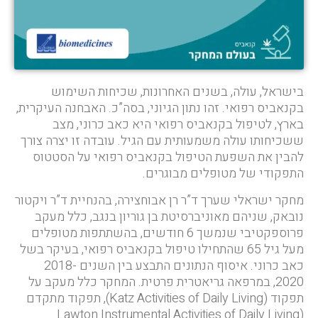
בישראל, עולה, בשנים האחרונות, שכיחות השימוש
בקנאביס רפואי. זהו נתון הגיוני, בסה”כ. האבחנה העיקרית,
בארץ, לטיפול בקנאביס רפואי היא כאב כרוני, מצב
ששכיחותו עולה משמעותית עם הגיל. עובדה זו יצרה צורך
להבין את השפעת הטיפול בקנאביס רפואי על הסטטוס
התפקודי של מטופלים מבוגרים.
מחקר ישראלי שערך ד”ר רן אבוחצירה, בהנחיית ד”ר ויקטור
נובאק, שניהם מאוניברסיטת בן גוריון בנגב, כלל מעקב
פרוספקטיבי שנמשך 6 חודשים, בהשתתפות מטופלים
מעל גיל 65 שהתחילו טיפול בקנאביס רפואי, בעיקר בשל
כאב כרוני. איסוף הנתונים התבצע בין השנים 2018-
2020, במרפאה גריאטרית פרטית. המחקר כלל מעקב על
תפקוד (Katz Activities of Daily Living), תפקוד מתקדם
(Lawton Instrumental Activities of Daily Living