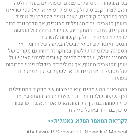
בני משפחה והמטופלים עצמם, שעומדים בפני החלטה
האם לצרוך קנביס כחלק מטיפול רפואי או לא).כפי שראינו
כבר במחקרים קודמים, ישנה נטייה להמליץ על טיפול
בשמן קנאביס עבור מטופלים מבוגרים, אך הדבר גורר ברוב
המקרים, כמו גם במחקר זה, שכיחות גבוהה של תופעות
לוואי לא נעימות – חלקן קשורות למערכת
הגסטרואנטרולוגית. זאת בשל הבליעה של החומר ואי
הספיגה שלו מתחת ללשון. במחקר זה דווחו גם מקרים של
תסמיני גמילה, שיכולים להיות קשורים לפינוי האיטי של
שמן הקנאביס מהגוף, אך גם לירידה ביכולת פינוי התרופות
של מטופלים מבוגרים וכדאי לעקוב על כך במחקרים
בעתיד.
הממצאים המשמחים היא היציבות של תפקוד המטופלים
ואף שיפור שלהם וירידה בעוצמת הכאב הממוצעת, תוך
כדי הפחתה במינון התרופות האופיאטיות אשר יש עבורן
סיכון במיוחד באוכלוסייה זו.
לקריאת המאמר המלא, באנגלית>>
Abuhasira R, Schwartz L, Novack V. Medical