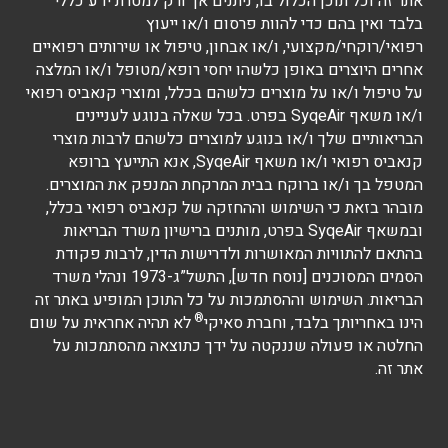
אתר זה וכל תוכן הכלול בו, ניתנים אך ורק למטרת ידע כללי
בלבד ואין בהם כדי להוות פרסום ו/או ייעוץ
רפואי/רוקחי/מקצועי, ו/או אבחון, טיפול או שירותים רפואיים
אחרים היוצרים באופן כלשהו יחסי רופא/מטופל ו/או המלצה
על טיפול ו/או על מוצרים כלשהם בכלל, ומוצרי קנאביס רפואי
ו/או משאף SyqeAir בפרט. בכל שאלה בנוגע לעניינים
הבריאותיים שלך ו/או בנוגע למוצרים כלשהם לרבות מוצרי
קנאביס רפואי ו/או משאף SyqeAir, אנא התייעץ ברופא
המטפל בך ו/או ברוקח בבית המרקחת המנפק את המוצרים.
מובהר בזאת כי השימוש וההחזקה של קנאביס רפואי בכלל,
ובמשאף SyqeAir בפרט, מותנים ברישיון משרד הבריאות
בהתאם להתוויות המאושרות ולדרישות הדין, לרבות פקודת
הסמים המסוכנים [נוסח חדש], התשל”ג-1973 ונהלי משרד
הבריאות. השימוש וההסתמכות על כל התוכן המופיע באתר זה
®
הינו באחריותך בלבד, וחברת סאיקי
לא תהיה אחראית על שום
החלטה או פעולה שננקטה על ידך כתוצאה מהסתמכות על
אתר זה.