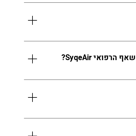
פואי SyqeAir?