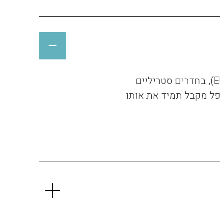
קנביס רפואי מזן Bedrocan® Sativa T22C4. זן שגדל בתנאי בקרת האיכות המחמירים בעולם הקנביס (EU GMP), בחדרים סטריליים
ופל מקבל תמיד את אותו