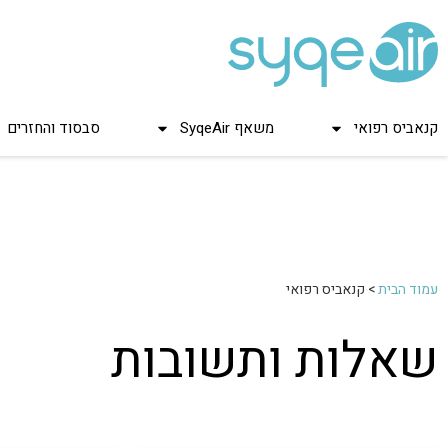
קנאביס רפואי
משאף SyqeAir
סבסוד והחזרים
עמוד הבית
>
קנאביס רפואי
שאלות ותשובות