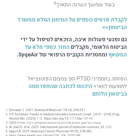
9
בעוד שמשך השינה התארך
לקבלת פרטים נוספים על המימון המלא ממשרד
הביטחון>>
גם נפגעי פעולות איבה, הזכאים לטיפול על ידי
הביטוח הלאומי, מקבלים
החזר כספי מלא על
המשאף
ומחסניות הקנביס הרפואי של SyqeAir.
הפחתה בתסמיני PTSD תוך צמצום הפוטנציאל
לתופעות לוואי>
היכנסו לכתבה שהתפרסמה
בביטאון הלוחם
Schrader C. 2021. Science of Medicine 118 (6), 546-551
S.R. Sznitman, Trends in medical cannabis licensure, Israel , 2013 – 2018, Drug
Alcohol Rev. (2020) 1–5. https://doi.org/10.1111/dar.13116
משרד הבריאות, נתונים עדכניים מרישיונות מטופלים, היק”ר, אפריל 2023
Al Jowf G. et al. 2023. International journal of molecular sciences, 24, 1-31.
Saguil A. 2019. American Family Physician 99 (9), 578-582.
https://www.health.gov.il/hozer/CN_106_2019.pdf.