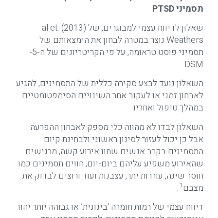
תסמיני
PTSD
שאלון לדיווח עצמי למבוגרים, של (2013) .al et
Weathers נוצר במטרה לבחון את הימצאותם של
תסמיני פוסט טראומה, על פי הקריטריונים של ה-5-
DSM.
השאלון נועד לבצע סקירה כללית של התסמינים, להגיע
לאבחון זמני או לעקוב אחר השינויים הסימפטומטיים
במהלך טיפול ואחריו.
השאלון לבדו לא מהווה כלי מספק לאבחון ההפרעה
אבל כן יכול לעזור לסינון ראשוני ולבחינת קיום
התסמינים בקרב אנשים שחוו אירוע קשה, מרגישים
שהאירוע משפיע עליהם ביום-יום, חווים תסמינים כמו
חוסר שינה, עוררות יתר, עצבנות ועוד ורוצים לבדוק את
1
מצבם
.
דיווח עצמי של רמות חומרה ‘בינונית’ או גבוהה יותר יהוו