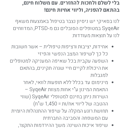
בלי לשלם ולחכות להחזרים. עם משלוח חינם,
בהתאם להפניה, וליווי אחיות חינם!
לנו בסאיקי יש ניסיון נצבר בטיפול באמצעות משאף
SyqeAir במטופלים הסובלים גם מ-PTSD, המדווחים
לנו על תוצאות מעודדות:
אחידות, יציבות ורציפות טיפולית – אשר חשובות
כל כך לשיפור המצב הנפשי והפיזי
השפעה עקבית בכל שאיפה המעניקה למטופלים
את היכולת לקיים חיי שגרה תקינים, בהתאם
למגבלות
מינימום עד בכלל ללא תופעות לוואי, לאחר
התאמת המינון ע”י אחות מצוות SyqeAir –
השירות ניתן בחינם למטופלי SyqeAir (שווי
ההטבה של ליווי אח/ות = 1,450 ש”ח)
תחושת רוגע המקלה על שיפור ההתנהלות היומית
עם המשפחה והסביבה החברתית
שיפור איכות השינה: משך ההירדמות התקצר,