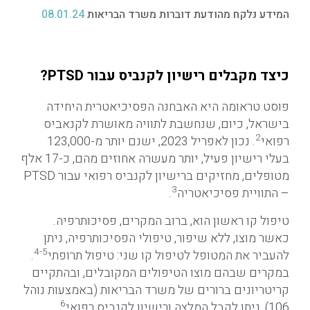
המידע נלקח מהודעת דוברות משרד הבריאות
08.01.24
כיצד מקבלים רישיון לקנביס עבור PTSD?
פוסט טראומה היא האבחנה הפסיכיאטרית היחידה
בישראל, כיום, שנחשבת לתוויה מאושרת לקנאביס
2
רפואי
. נכון לאפריל 2023, ישנם יותר מ-123,000
בעלי רישיון פעיל, יותר מעשרה אחוזים מהם, כ-17 אלף
מטופלים, מחזיקים ברישיון לקנביס רפואי עבור PTSD
3
– התוויית פסיכיאטריה
.
טיפול קו ראשון הוא, ברוב המקרים, פסיכותרפיה.
כאשר מוצו, ללא שיפור, טיפולי הפסיכותרפיה, ניתן
4-5
להעביר את המטופל לטיפול קו שני: טיפול תרופתי
.
במקרים שבהם מוצו הטיפולים המקובלים, ובהתקיים
קריטריונים ברורים של משרד הבריאות (באמצעות נוהל
6
106), ניתן לקבל המלצה ורישיון לקנביס רפואי
.