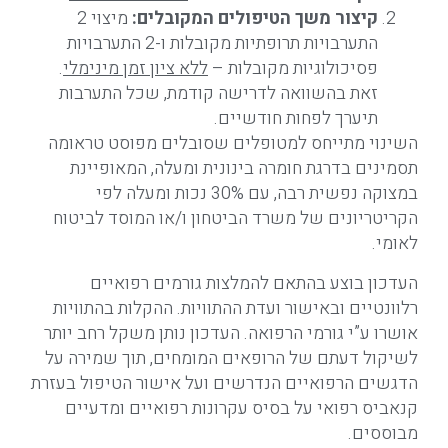
קיצור משך הטיפולים המקובלים:
מיצוי 2
התערבויות תרופתיות מקובלות ו-2 התערבויות
פסיכולוגיות מקובלות –
ללא ציון זמן מינימלי
.
זאת בהשוואה לדרישה קודמת, שכל התערבות
תיערך לפחות חודשיים.
השינוי מתייחס למטופלים שסובלים מפוסט טראומה
תסמינים בדרגת חומרה בינונית ומעלה, המאופיינת
במצוקה נפשית רבה, עם 30% נכות ומעלה לפי
הקריטריונים של משרד הביטחון ו/או המוסד לביטוח
לאומי.
העדכון בוצע בהתאם להמלצות גורמים רפואיים
רלוונטיים ובאישור ועדת ההתוויות. ההקלות בהתוויות
אושרו ע”י גורמי הרפואה. העדכון נותן משקל רחב יותר
לשיקול דעתם של הרופאים המומחים, תוך שמירה על
הדגשים הרפואיים הנדרשים ועל אישור הטיפול בעזרת
קנאביס רפואי על בסיס עקרונות רפואיים ומדעיים
מבוססים.