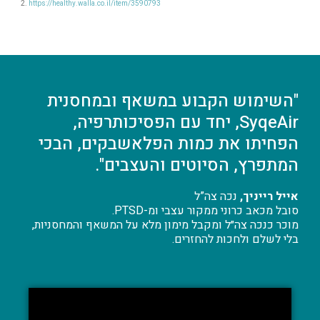
https://healthy.walla.co.il/item/3590793
"השימוש הקבוע במשאף ובמחסנית
SyqeAir, יחד עם הפסיכותרפיה,
הפחיתו את כמות הפלאשבקים, הבכי
המתפרץ, הסיוטים והעצבים".
אייל רייניך,
נכה צה”ל
סובל מכאב כרוני ממקור עצבי ומ-PTSD.
מוכר כנכה צה״ל ומקבל מימון מלא על המשאף והמחסניות,
בלי לשלם ולחכות להחזרים.