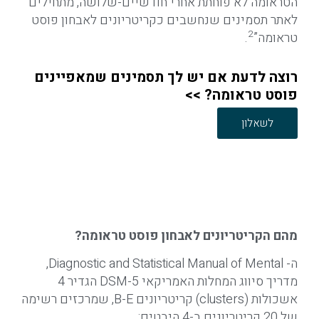
הטראומה לא פוחתת אחרי חודשיים-שלושה, מתחילים
לאתר תסמינים שנחשבים כקריטריונים לאבחון פוסט
2
טראומה”
.
רוצה לדעת אם יש לך תסמינים שמאפיינים
פוסט טראומה? >>
לשאלון
מהם הקריטריונים לאבחון פוסט טראומה?
ה- Diagnostic and Statistical Manual of Mental,
מדריך סיווג המחלות האמריקאי 5-
DSM
הגדיר 4
אשכולות (clusters) קריטריונים B-E, שמרכזים רשימה
של 20 קריטריונים ב-4 היבטים: