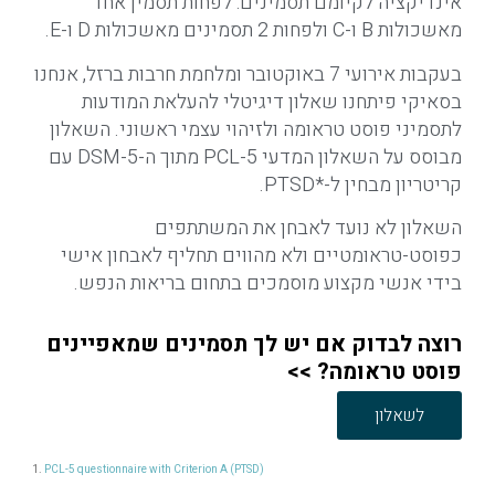
אינדיקציה לקיומם תסמינים: לפחות תסמין אחד
מאשכולות B ו-C ולפחות 2 תסמינים מאשכולות D ו-E.
בעקבות אירועי 7 באוקטובר ומלחמת חרבות ברזל, אנחנו
בסאיקי פיתחנו שאלון דיגיטלי להעלאת המודעות
לתסמיני פוסט טראומה ולזיהוי עצמי ראשוני. השאלון
מבוסס על השאלון המדעי PCL-5 מתוך ה-DSM-5 עם
קריטריון מבחין ל-*PTSD.
השאלון לא נועד לאבחן את המשתתפים
כפוסט-טראומטיים ולא מהווים תחליף לאבחון אישי
בידי אנשי מקצוע מוסמכים בתחום בריאות הנפש.
רוצה לבדוק אם יש לך תסמינים שמאפיינים
פוסט טראומה? >>
לשאלון
PCL-5 questionnaire with Criterion A (PTSD)