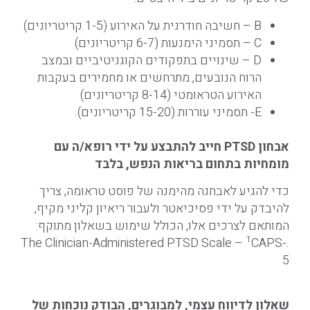
B – חשיבה חודרנית על האירוע (1-5 קריטריונים)
C – תסמיני הימנעות (6-7 קריטריונים)
D – שינויים בתפקודים הקוגניטיביים ובמצב
הרוח הנובעים, מתרחשים או מחמירים בעקבות
האירוע הטראומטי (8-14 קריטריונים)
E- תסמיני עוררות (15-20 קריטריונים).
אבחון
PTSD
חייב
להתבצע
על
ידי
רופא
/
ה
עם
מומחיות בתחום בריאות הנפש, בלבד
כדי להגיע לאבחנה מהימנה של פוסט טראומה, צריך
להיבדק על ידי פסיכיאטר ולעבור ריאיון קליני מקיף,
המותאם לצרכים אלו, הכולל שימוש בשאלון מתוקף:
1
CAPS-
.The Clinician-Administered PTSD Scale –
5
שאלון לדיווח עצמי, למבוגרים, הבודק נוכחות של