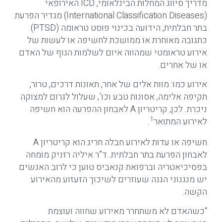
מדריך סיווג המחלות הבינלאומי, ICD האירופאי
(International Classification Diseases) מגדיר הפרעת
בתר חבלתית, הידועה בכינוי פוסט טראומה (PTSD)
כתגובה מאוחרת או ממושכת לחשיפה או לעשות של
אירוע טראומטי שמהווה איום לשלמות הגוף של האדם
או של אחרים.
אירוע כמו: מוות אלים של אחר, תאונות דרכים, טרור,
תקיפה אלימה, אסונות טבע וכו’, שעלול לגרום למצוקה
ניכרת. לכן, קריטריון A לאבחון ההפרעה הוא חשיפה
1
לאירוע המתואר
.
חשיפה או עדות לאירוע חבלה חריג הוא קריטריון A
לאבחון הפרעת בתר חבלתית. ד”ר איליה רזניק מומחה
בפסיכיאטריה וברפואת קנאביס טוען כי לרוב האנשים
יש מנגנוני הגנה שעוזרים לשיכוך הזעזוע מהאירוע
הקשה.
“כשהאדם לא משתחרר מאירוע שחווה ועוצמת