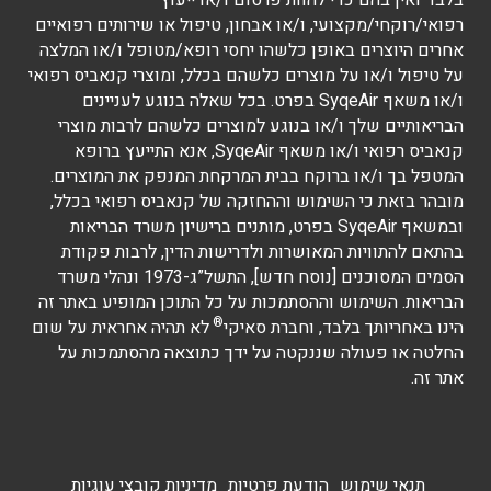
בלבד ואין בהם כדי להוות פרסום ו/או ייעוץ
רפואי/רוקחי/מקצועי, ו/או אבחון, טיפול או שירותים רפואיים
אחרים היוצרים באופן כלשהו יחסי רופא/מטופל ו/או המלצה
על טיפול ו/או על מוצרים כלשהם בכלל, ומוצרי קנאביס רפואי
ו/או משאף SyqeAir בפרט. בכל שאלה בנוגע לעניינים
הבריאותיים שלך ו/או בנוגע למוצרים כלשהם לרבות מוצרי
קנאביס רפואי ו/או משאף SyqeAir, אנא התייעץ ברופא
המטפל בך ו/או ברוקח בבית המרקחת המנפק את המוצרים.
מובהר בזאת כי השימוש וההחזקה של קנאביס רפואי בכלל,
ובמשאף SyqeAir בפרט, מותנים ברישיון משרד הבריאות
בהתאם להתוויות המאושרות ולדרישות הדין, לרבות פקודת
הסמים המסוכנים [נוסח חדש], התשל”ג-1973 ונהלי משרד
הבריאות. השימוש וההסתמכות על כל התוכן המופיע באתר זה
®
הינו באחריותך בלבד, וחברת סאיקי
לא תהיה אחראית על שום
החלטה או פעולה שננקטה על ידך כתוצאה מהסתמכות על
אתר זה.
תנאי שימוש
הודעת פרטיות
מדיניות קובצי עוגיות