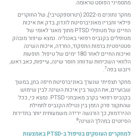
מתסמיני הפוסט טראומה.
מחקר נתונים מ-2022 (רטרוספקטיבי), של החוקרים
פילאי וחבריו מאוניברסיטת לונדון, בדק את איכות
החיים של מטופלי PTSD מתוך מאגר לאומי של
מטופלים בקנביס רפואי באנגליה. נמצא שיפור מובהק
סטטיסטית ברמות התפקוד, החרדה, איכות השינה
ואיכות החיים לאחר 180 ימים של טיפול. תופעות
הלוואי השכיחות שדווחו: חוסר שינה, עייפות, כאב ראש,
7
ויובש בפה
.
מחקר תצפיתי שנערך באוניברסיטת חיפה בחן, במשך
שבועיים, את הקשר בין איכות השינה לבין שימוש
בקנביס רפואי בקרב מאובחני PTSD. נמצא כי, ככל
שהתקצר פרק הזמן בין נטילת הקנביס לתחילת
ההירדמות, כך הורגשה ירידה משמעותית יותר בתדירות
8
הסיוטים במהלך השינה
.
למחקרים העוסקים בטיפול ב-PTSD באמצעות