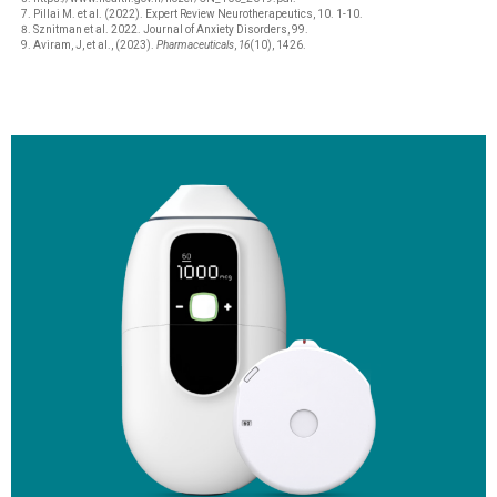
Pillai M. et al. (2022). Expert Review Neurotherapeutics, 10. 1-10.
Sznitman et al. 2022. Journal of Anxiety Disorders, 99.
Aviram, J, et al., (2023).
Pharmaceuticals
,
16
(10), 1426.