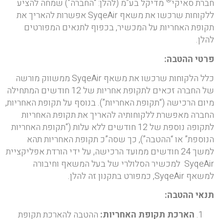
®
חברת סאיקי
מדיקל בע”מ (להלן: “החברה”) שמחה להציע
ללקוחות שרכשו את משאף SyqeAir אפשרות להאריך את
תקופת האחריות על המכשיר, בכפוף לתנאים המפורטים
להלן.
פרטי ההטבה:
כלל הלקוחות שרכשו את משאף SyqeAir ממשווק מורשה
של החברה זכאים לתקופת אחריות של 12 חודשים המתחילה
מיום הרכישה (“תקופת האחריות”). בנוסף על תקופת האחריות,
החברה מאפשרת ללקוחותיה להאריך את תקופת האחריות
לתקופה נוספת של 12 חודשים ללא עלות (“תקופת האחריות
הנוספת” או “ההטבה”), כך שסה”כ תקופת האחריות תהא
למשך 24 חודשים ממועד הרכישה, על ידי הורדת אפליקציית
SyqeAir למכשיר הסלולרי של בעל המשאף וחיבורה
למשאף SyqeAir, כמפורט בתקנון זה להלן.
תנאי ההטבה
:
הארכת תקופת האחריות
:
ההטבה להארכת תקופת