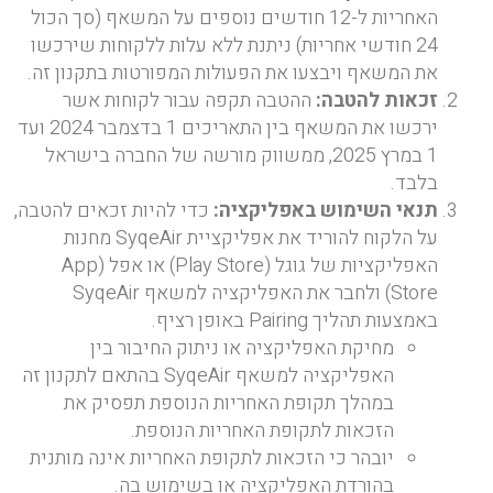
האחריות ל-12 חודשים נוספים על המשאף (סך הכול
24 חודשי אחריות) ניתנת ללא עלות ללקוחות שירכשו
את המשאף ויבצעו את הפעולות המפורטות בתקנון זה.
זכאות להטבה
:
ההטבה תקפה עבור לקוחות אשר
ירכשו את המשאף בין התאריכים 1 בדצמבר 2024 ועד
1 במרץ 2025, ממשווק מורשה של החברה בישראל
בלבד.
תנאי השימוש באפליקציה
:
כדי להיות זכאים להטבה,
על הלקוח להוריד את אפליקציית SyqeAir מחנות
האפליקציות של גוגל (Play Store) או אפל (App
Store) ולחבר את האפליקציה למשאף SyqeAir
באמצעות תהליך Pairing באופן רציף.
מחיקת האפליקציה או ניתוק החיבור בין
האפליקציה למשאף SyqeAir בהתאם לתקנון זה
במהלך תקופת האחריות הנוספת תפסיק את
הזכאות לתקופת האחריות הנוספת.
יובהר כי הזכאות לתקופת האחריות אינה מותנית
בהורדת האפליקציה או בשימוש בה.