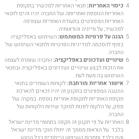
כיסוי האחריות
:
תנאי האחריות למכשיר בתקופת
האחריות הנוספת ואחריותה של החברה יהיו זהים לתנאי
האחריות המפורטים בתעודת האחריות שצורפה
למכשיר, על סייגיה והוראותיה.
הגנה על פרטיות המשתמש
:
השימוש באפליקציה
כפוף להסכמה למדיניות הפרטיות ולתנאי השימוש של
החברה.
שינויים ועדכונים באפליקציה
:
החברה שומרת לעצמה
את הזכות לבצע שינויים ושדרוגים באפליקציה ובתנאי
השימוש בה מעת לעת.
אישור אחריות מורחבת
:
לקוחות העומדים בתנאי
ההטבה המפורטים בתקנון זה יהיו זכאים להארכת
תקופת האחריות לתקופת אחריות נוספת. במקרה של
ספק, על הלקוח לפנות למוקד שירות הלקוחות של
החברה.
האחריות על פי תקנון זה תקפה בתחומי מדינת ישראל
בלבד. על הוראות מסמך זה יחולו חוקי מדינת ישראל
והם בלבד וסמכות השיפוט הייחודית בכל הנוגע