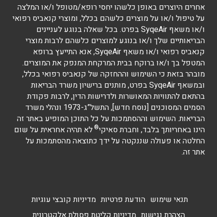
אחרים היוצרים באופן כלשהו יחסי רופא/מטופל ו/או המלצה
על טיפול ו/או על מוצרים כלשהם בכלל, ומוצרי קנאביס רפואי
ו/או משאף SyqeAir בפרט. בכל שאלה בנוגע לעניינים
הבריאותיים שלך ו/או בנוגע למוצרים כלשהם לרבות מוצרי
קנאביס רפואי ו/או משאף SyqeAir, אנא התייעץ ברופא
המטפל בך ו/או ברוקח בבית המרקחת המנפק את המוצרים.
מובהר בזאת כי השימוש וההחזקה של קנאביס רפואי בכלל,
ובמשאף SyqeAir בפרט, מותנים ברישיון משרד הבריאות
בהתאם להתוויות המאושרות ולדרישות הדין, לרבות פקודת
הסמים המסוכנים [נוסח חדש], התשל”ג-1973 ונהלי משרד
הבריאות. השימוש וההסתמכות על כל התוכן המופיע באתר זה
®
הינו באחריותך בלבד, וחברת סאיקי
לא תהיה אחראית על שום
החלטה או פעולה שננקטה על ידך כתוצאה מהסתמכות על
אתר זה.
תנאי שימוש
הודעת פרטיות
מדיניות קובצי עוגיות
הצהרת נגישות
מדיניות קליטת פסולת אלקטרונית