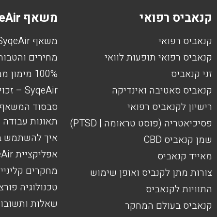
קנאביס רפואי
משאף SyqeAir
קנאביס רפואי
משאף SyqeAir
קנאביס רפואי תופעות לוואי
מחירים והטבות
זני קנאביס
100% מימון ממשרד הביטחון
קנאביס סאטיבה ואינדיקה
SyqeAir – זכויות נפגעי פעולות איבה
רישיון לקנאביס רפואי
סבסוד המשאף ו
תאונות עבודה
פסיכיאטריה (פוסט טראומה | PTSD)
איך להשתמש במשאף
שמן קנאביס CBD
אפליקציית SyqeAir
מאייד קנאביס
מחקרים קליניי
צורות מתן לקנביס ואופן שימוש
טכנולוגיה פורצ
התוויות לקנאביס
שאלות ותשובו
קנאביס בעולם המחקר