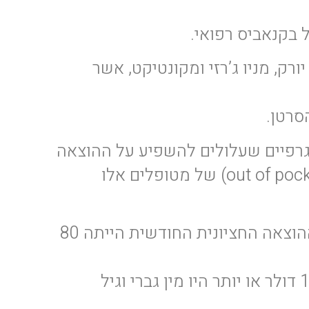
בקנאביס רפואי.
ורק, מניו ג’רזי ומקונטיקט, אשר
סרטן.
וגרפיים שעלולים להשפיע על ההוצאה
הכלכלית שאינה מכוסה במסגרת ביטוחים פרטיים או בצורה אחרת (באנגלית: out of pocket expenses) של מטופלים אלו
מתוך 248 מטופלים שדיווחו שהם משתמשים בקנאביס לטיפול בסימפטומים של מחלתם, ההוצאה החציונית החודשית הייתה 80
המדדים שהיו קשורים באופן מובהק סטטיסטית להוצאה כספית חודשית גבוהה יותר של 100 דולר או יותר היו מין גברי וגיל