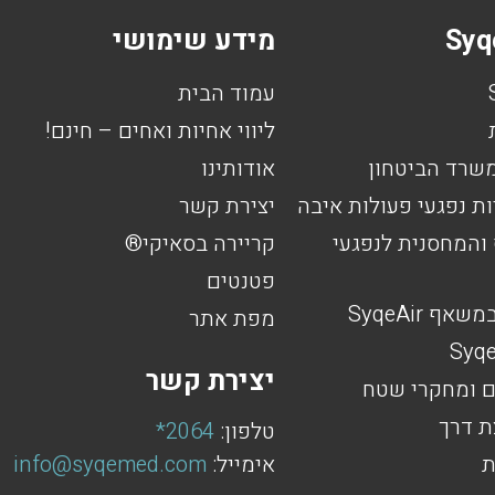
מידע שימושי
עמוד הבית
ליווי אחיות ואחים – חינם!
אודותינו
יצירת קשר
המחסנית לנפגעי
קריירה בסאיקי®
פטנטים
 SyqeAir
מפת אתר
יצירת קשר
ם ומחקרי שטח
ת דרך
טלפון:
2064*
ת
אימייל:
info@syqemed.com