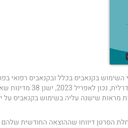
השימוש בקנאביס בכלל ובקנאביס רפואי בפרט
למרות שקנאביס אינו חוקי בארה”