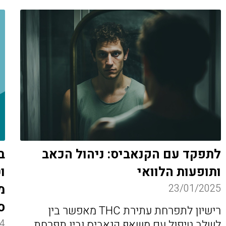
לתפקד עם הקנאביס: ניהול הכאב
ב
ותופעות הלוואי
ו
מ
23/01/2025
ס
רישיון לתפרחת עתירת THC מאפשר בין
4
לשלב טיפול עם משאף קנאביס ובין תפרחת