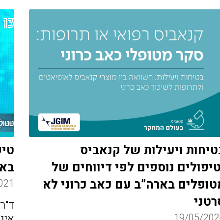
טיחות ויעילות של קנאביס
טיפ
טיפולים נוספים לפי דיווחים של
בא
טופלים בארה”ב עם כאב כרוני לא
021
רטני
ד"ר 
19/05/202
איג