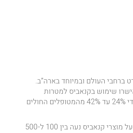
 ברחבי העולם ובמיוחד בארה”ב.
ב ברמה הפדרלית, נכון לאפריל 2023, ישנן 38 מדינות שאישרו שימוש בקנאביס למטרות
רפואיות. נוסף על כך, כמות העדויות המחקריות מראות שישנה עליה בשימוש בקנאביס על ידי 24% עד 42% מהמטופלים החולים
סקר שפורסם לאחרונה הראה שמטופלים במחלת הסרטן דיווחו שההוצאה החודשית שלהם על מוצרי קנאביס נעה בין 100 ל-500